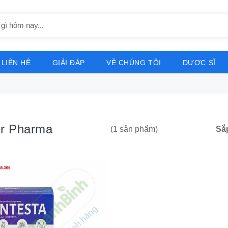
LIÊN HỆ
GIẢI ĐÁP
VỀ CHÚNG TÔI
DƯỢC SĨ
r Pharma
Sắ
(1 sản phẩm)