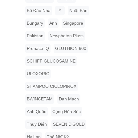
Bồ Đào Nha
Ý
Nhật Bản
Bungary
Anh
Singapore
Pakistan
Newphaton Pluss
Pronace IQ
GLUTHION 600
SCHIFF GLUCOSAMINE
ULOXORIC
SHAMPOO CICLOPIROX
BWINCETAM
Đan Mạch
Anh Quốc
Cộng Hòa Séc
Thụy Điển
SEVEN D'GOLD
Hy Lạp
Thổ Nhĩ Kỳ