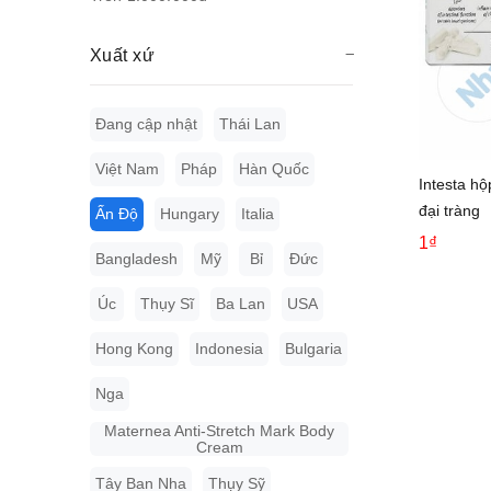
Xuất xứ
Đang cập nhật
Thái Lan
Việt Nam
Pháp
Hàn Quốc
Intesta hộ
đại tràng
Ấn Độ
Hungary
Italia
1₫
Bangladesh
Mỹ
Bỉ
Đức
Úc
Thụy Sĩ
Ba Lan
USA
Hong Kong
Indonesia
Bulgaria
Nga
Maternea Anti-Stretch Mark Body
Cream
Tây Ban Nha
Thụy Sỹ