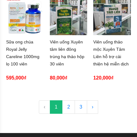
Sữa ong chúa
Viên uống Xuyên
Viên uống thảo
Royal Jelly
tâm liên đông
mộc Xuyên Tâm
Careline 1000mg
trùng hạ thảo hộp
Liên hỗ trợ cải
lọ 100 viên
30 viên
thiện hệ miễn dịch
595,000₫
80,000₫
120,000₫
‹
1
2
3
›