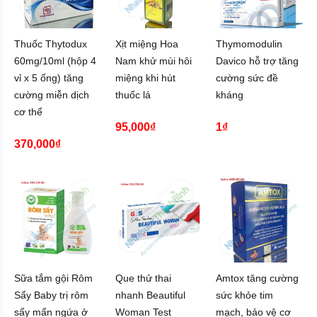
Thuốc Thytodux
Xịt miệng Hoa
Thymomodulin
60mg/10ml (hộp 4
Nam khử mùi hôi
Davico hỗ trợ tăng
vỉ x 5 ống) tăng
miệng khi hút
cường sức đề
cường miễn dịch
thuốc lá
kháng
cơ thể
95,000₫
1₫
370,000₫
Sữa tắm gội Rôm
Que thử thai
Amtox tăng cường
Sẩy Baby trị rôm
nhanh Beautiful
sức khỏe tim
sẩy mẩn ngứa ở
Woman Test
mạch, bảo vệ cơ