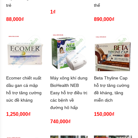
trẻ
thể
1₫
88,000₫
890,000₫
Ecomer chiết xuất
Máy xông khí dung
Beta Thyline Cap
dầu gan cá mập
BioHealth NEB
hỗ trợ tăng cường
hỗ trợ tăng cường
Easy hỗ trợ điều trị
đề kháng, tăng
sức đề kháng
các bệnh về
miễn dịch
đường hô hấp
1,250,000₫
150,000₫
740,000₫