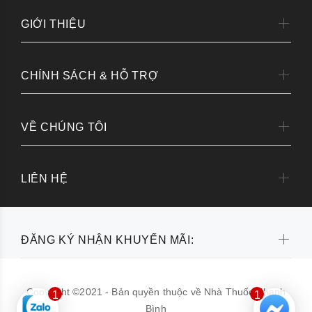
GIỚI THIỆU
CHÍNH SÁCH & HỖ TRỢ
VỀ CHÚNG TÔI
LIÊN HỆ
ĐĂNG KÝ NHẬN KHUYẾN MÃI:
Copyright ©2021 - Bản quyền thuộc về Nhà Thuốc Thanh
1
1
Bình