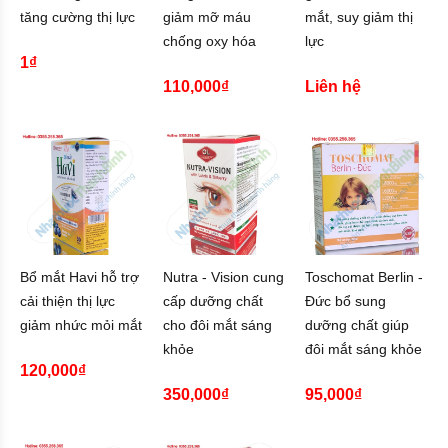
tăng cường thị lực
giảm mỡ máu
mắt, suy giảm thị
chống oxy hóa
lực
1₫
110,000₫
Liên hệ
Bổ mắt Havi hỗ trợ
Nutra - Vision cung
Toschomat Berlin -
cải thiện thị lực
cấp dưỡng chất
Đức bổ sung
giảm nhức mỏi mắt
cho đôi mắt sáng
dưỡng chất giúp
khỏe
đôi mắt sáng khỏe
120,000₫
350,000₫
95,000₫