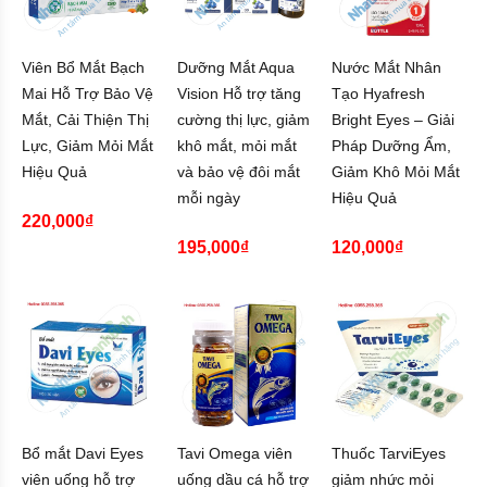
Viên Bổ Mắt Bạch
Dưỡng Mắt Aqua
Nước Mắt Nhân
Mai Hỗ Trợ Bảo Vệ
Vision Hỗ trợ tăng
Tạo Hyafresh
Mắt, Cải Thiện Thị
cường thị lực, giảm
Bright Eyes – Giải
Lực, Giảm Mỏi Mắt
khô mắt, mỏi mắt
Pháp Dưỡng Ẩm,
Hiệu Quả
và bảo vệ đôi mắt
Giảm Khô Mỏi Mắt
mỗi ngày
Hiệu Quả
220,000₫
195,000₫
120,000₫
Bổ mắt Davi Eyes
Tavi Omega viên
Thuốc TarviEyes
viên uống hỗ trợ
uống dầu cá hỗ trợ
giảm nhức mỏi