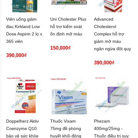
Viên uống giảm
Uni Cholester Plus
Advanced
đau Kirkland Low
hỗ trợ kiểm soát
Cholesterol
Dose Aspirin 2 lọ x
ổn định mỡ máu
Complex hỗ trợ
365 viên
giảm mỡ máu
150,000₫
ngăn ngừa đột quỵ
390,000₫
390,000₫
Doppelherz Aktiv
Thuốc Vixam
Phezam
Coenzyme Q10
75mg đề phòng
400mg/25mg -
bảo vệ sức khỏe
huyết khối động
Thuốc điều trị suy