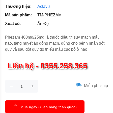
Thương hiệu:
Actavis
Mã sản phẩm:
TM-PHEZAM
Xuất xứ:
Ấn Độ
Phezam 400mg/25mg là thuốc điều trị suy mạch máu
não, tăng huyết áp động mạch, dùng cho bệnh nhân đột
quỵ và sau đột quỵ do thiếu máu cục bộ ở não
Liên hệ - 0355.258.365
Miễn phí ship
Mua ngay (Giao hàng toàn quốc)