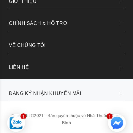
GIỚI THIỆU
CHÍNH SÁCH & HỖ TRỢ
VỀ CHÚNG TÔI
LIÊN HỆ
ĐĂNG KÝ NHẬN KHUYẾN MÃI:
Copyright ©2021 - Bản quyền thuộc về Nhà Thuốc Thanh
1
1
Bình