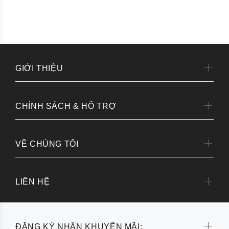
GIỚI THIỆU
CHÍNH SÁCH & HỖ TRỢ
VỀ CHÚNG TÔI
LIÊN HỆ
ĐĂNG KÝ NHẬN KHUYẾN MÃI: