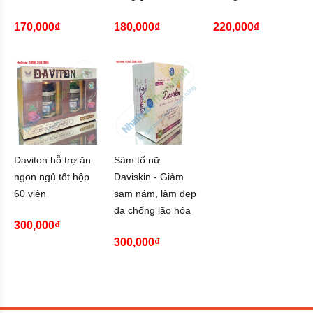
170,000₫
180,000₫
220,000₫
Daviton hỗ trợ ăn
Sâm tố nữ
ngon ngủ tốt hộp
Daviskin - Giảm
60 viên
sạm nám, làm đẹp
da chống lão hóa
300,000₫
300,000₫