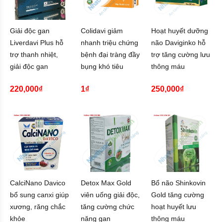
Giải độc gan
Colidavi giảm
Hoạt huyết dưỡng
Liverdavi Plus hỗ
nhanh triệu chứng
não Daviginko hỗ
trợ thanh nhiệt,
bệnh đại tràng đầy
trợ tăng cường lưu
giải độc gan
bụng khó tiêu
thông máu
220,000₫
1₫
250,000₫
CalciNano Davico
Detox Max Gold
Bổ não Shinkovin
bổ sung canxi giúp
viên uống giải độc,
Gold tăng cường
xương, răng chắc
tăng cường chức
hoạt huyết lưu
khỏe
năng gan
thông máu