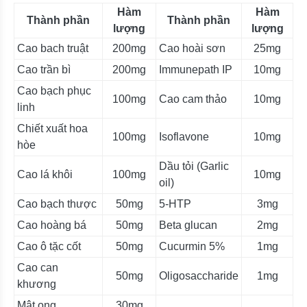
Hàm
Hàm
Thành phần
Thành phần
lượng
lượng
Cao bach truật
200mg
Cao hoài sơn
25mg
Cao trần bì
200mg
Immunepath IP
10mg
Cao bạch phục
100mg
Cao cam thảo
10mg
linh
Chiết xuất hoa
100mg
Isoflavone
10mg
hòe
Dầu tỏi (Garlic
Cao lá khôi
100mg
10mg
oil)
Cao bạch thược
50mg
5-HTP
3mg
Cao hoàng bá
50mg
Beta glucan
2mg
Cao ô tặc cốt
50mg
Cucurmin 5%
1mg
Cao can
50mg
Oligosaccharide
1mg
khương
Mật ong
30mg