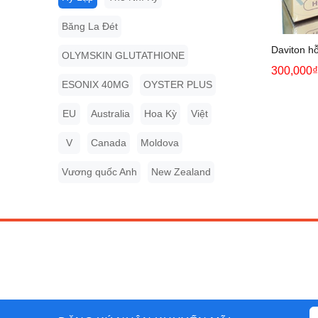
Băng La Đét
Daviton hỗ
OLYMSKIN GLUTATHIONE
300,000₫
ESONIX 40MG
OYSTER PLUS
EU
Australia
Hoa Kỳ
Việt
V
Canada
Moldova
Vương quốc Anh
New Zealand