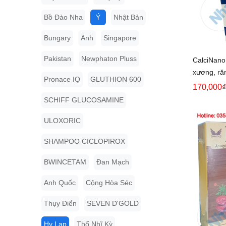
Bồ Đào Nha
Ý
Nhật Bản
Bungary
Anh
Singapore
Pakistan
Newphaton Pluss
CalciNano
xương, ră
Pronace IQ
GLUTHION 600
170,000₫
SCHIFF GLUCOSAMINE
ULOXORIC
SHAMPOO CICLOPIROX
BWINCETAM
Đan Mạch
Anh Quốc
Cộng Hòa Séc
Thụy Điển
SEVEN D'GOLD
Hy Lạp
Thổ Nhĩ Kỳ