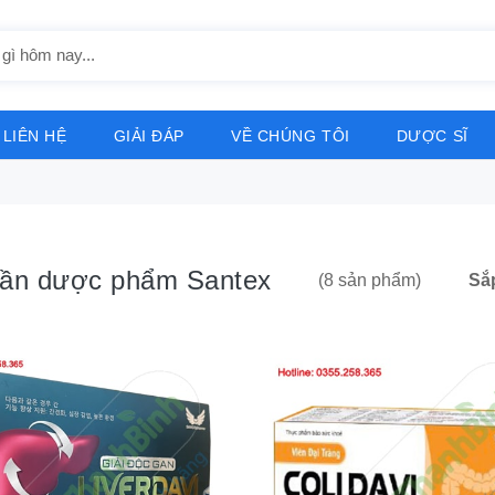
LIÊN HỆ
GIẢI ĐÁP
VỀ CHÚNG TÔI
DƯỢC SĨ
ần dược phẩm Santex
Sắ
(8 sản phẩm)