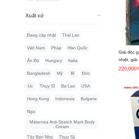
Xuất xứ
Đang cập nhật
Thái Lan
Việt Nam
Pháp
Hàn Quốc
Giải độc g
nhiệt, giả
Ấn Độ
Hungary
Italia
220,000₫
Bangladesh
Mỹ
Bỉ
Đức
Úc
Thụy Sĩ
Ba Lan
USA
Hong Kong
Indonesia
Bulgaria
Nga
Maternea Anti-Stretch Mark Body
Cream
Tây Ban Nha
Thụy Sỹ