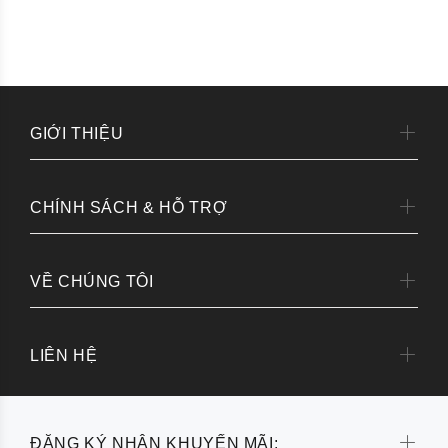
GIỚI THIỆU
CHÍNH SÁCH & HỖ TRỢ
VỀ CHÚNG TÔI
LIÊN HỆ
ĐĂNG KÝ NHẬN KHUYẾN MÃI: