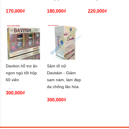
170,000₫
180,000₫
220,000₫
Daviton hỗ trợ ăn
Sâm tố nữ
ngon ngủ tốt hộp
Daviskin - Giảm
60 viên
sạm nám, làm đẹp
da chống lão hóa
300,000₫
300,000₫