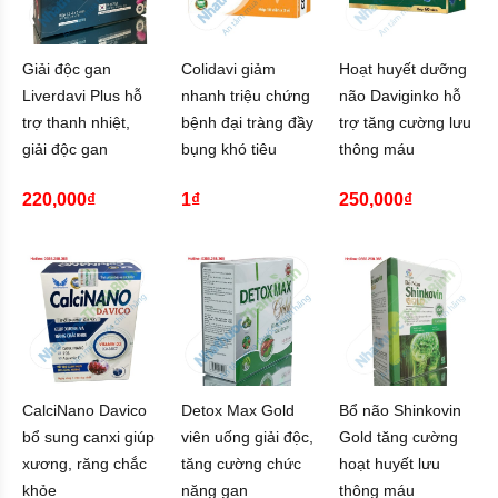
Giải độc gan
Colidavi giảm
Hoạt huyết dưỡng
Liverdavi Plus hỗ
nhanh triệu chứng
não Daviginko hỗ
trợ thanh nhiệt,
bệnh đại tràng đầy
trợ tăng cường lưu
giải độc gan
bụng khó tiêu
thông máu
220,000₫
1₫
250,000₫
CalciNano Davico
Detox Max Gold
Bổ não Shinkovin
bổ sung canxi giúp
viên uống giải độc,
Gold tăng cường
xương, răng chắc
tăng cường chức
hoạt huyết lưu
khỏe
năng gan
thông máu