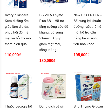
Avoryl Skincare
BS VITA Thymo
New BIO ENTER –
Kem dưỡng ẩm
Plus 3B – Hỗ trợ
Bổ sung lợi khuẩn
giúp làm dịu da,
tăng cường sức đề
đường ruột thế hệ
phục hồi độ mềm
kháng, bổ sung
mới hỗ trợ cân
mại và hỗ trợ mờ
Vitamin B giúp
bằng hệ vi sinh,
thâm hiệu quả
giảm mệt mỏi,
tiêu hóa khỏe
căng thẳng
110,000₫
195,000₫
180,000₫
Thuốc Lecogis hỗ
Dung dịch vệ sinh
Siro Thymo Glucan