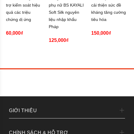
trợ kiểm soát hiệu
phụ nữ BS KAYALI
cải thiện sức đề
quả các triệu
Soft Silk nguyên
kháng tăng cường
chứng dị ứng
liệu nhập khẩu
tiêu hóa
Pháp
60,000₫
150,000₫
125,000₫
GIỚI THIỆU
CHÍNH SÁCH & HỖ TRỢ