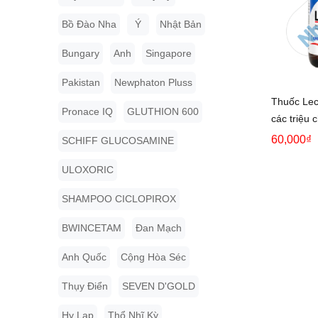
Bồ Đào Nha
Ý
Nhật Bản
Bungary
Anh
Singapore
Pakistan
Newphaton Pluss
Thuốc Lec
Pronace IQ
GLUTHION 600
các triệu 
60,000₫
SCHIFF GLUCOSAMINE
ULOXORIC
SHAMPOO CICLOPIROX
BWINCETAM
Đan Mạch
Anh Quốc
Cộng Hòa Séc
Thụy Điển
SEVEN D'GOLD
Hy Lạp
Thổ Nhĩ Kỳ