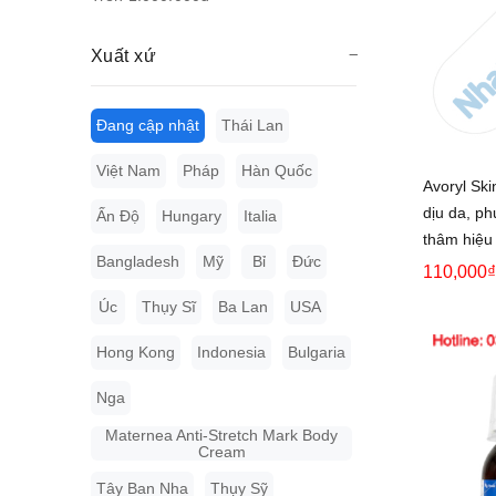
Xuất xứ
Đang cập nhật
Thái Lan
Việt Nam
Pháp
Hàn Quốc
Avoryl Sk
dịu da, p
Ấn Độ
Hungary
Italia
thâm hiệu
Bangladesh
Mỹ
Bỉ
Đức
110,000₫
Úc
Thụy Sĩ
Ba Lan
USA
Hong Kong
Indonesia
Bulgaria
Nga
Maternea Anti-Stretch Mark Body
Cream
Tây Ban Nha
Thụy Sỹ