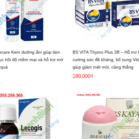
incare Kem dưỡng ẩm giúp làm
BS VITA Thymo Plus 3B – Hỗ trợ 
hục hồi độ mềm mại và hỗ trợ mờ
cường sức đề kháng, bổ sung Vit
 quả
giúp giảm mệt mỏi, căng thẳng
180,000₫