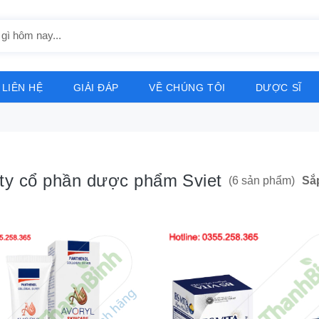
LIÊN HỆ
GIẢI ĐÁP
VỀ CHÚNG TÔI
DƯỢC SĨ
ty cổ phần dược phẩm Sviet
Sắ
(6 sản phẩm)