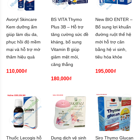
Avoryl Skincare
BS VITA Thymo
New BIO ENTER –
Kem dưỡng ẩm
Plus 3B – Hỗ trợ
Bổ sung lợi khuẩn
giúp làm dịu da,
tăng cường sức đề
đường ruột thế hệ
phục hồi độ mềm
kháng, bổ sung
mới hỗ trợ cân
mại và hỗ trợ mờ
Vitamin B giúp
bằng hệ vi sinh,
thâm hiệu quả
giảm mệt mỏi,
tiêu hóa khỏe
căng thẳng
110,000₫
195,000₫
180,000₫
Thuốc Lecogis hỗ
Dung dịch vệ sinh
Siro Thymo Glucan