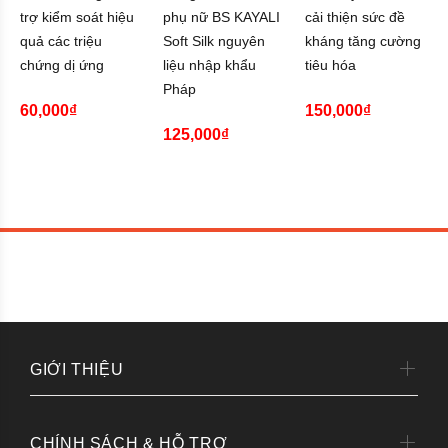
trợ kiểm soát hiệu
phụ nữ BS KAYALI
cải thiện sức đề
quả các triệu
Soft Silk nguyên
kháng tăng cường
chứng dị ứng
liệu nhập khẩu
tiêu hóa
Pháp
60,000₫
150,000₫
125,000₫
GIỚI THIỆU
CHÍNH SÁCH & HỖ TRỢ