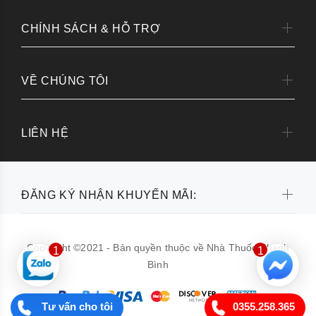
CHÍNH SÁCH & HỖ TRỢ
VỀ CHÚNG TÔI
LIÊN HỆ
ĐĂNG KÝ NHẬN KHUYẾN MÃI:
Copyright ©2021 - Bản quyền thuộc về Nhà Thuốc Thanh
1
1
Bình
Tư vấn cho tôi
0355.258.365