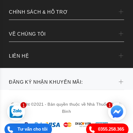
CHÍNH SÁCH & HỖ TRỢ
VỀ CHÚNG TÔI
LIÊN HỆ
ĐĂNG KÝ NHẬN KHUYẾN MÃI:
Copyright ©2021 - Bản quyền thuộc về Nhà Thuốc Thanh
1
1
Bình
Tư vấn cho tôi
0355.258.365