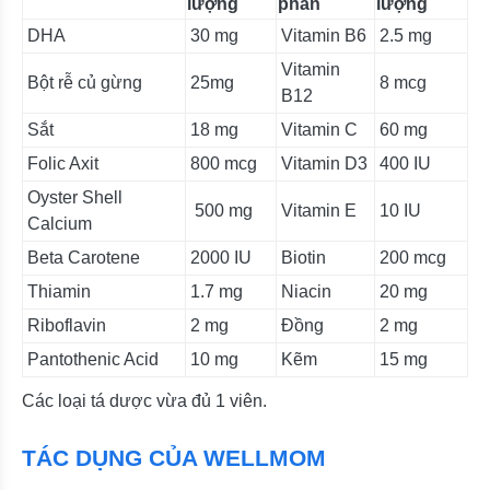
lượng
phần
lượng
DHA
30 mg
Vitamin B6
2.5 mg
Vitamin
Bột rễ củ gừng
25mg
8 mcg
B12
Sắt
18 mg
Vitamin C
60 mg
Folic Axit
800 mcg
Vitamin D3
400 IU
Oyster Shell
500 mg
Vitamin E
10 IU
Calcium
Beta Carotene
2000 IU
Biotin
200 mcg
Thiamin
1.7 mg
Niacin
20 mg
Riboflavin
2 mg
Đồng
2 mg
Pantothenic Acid
10 mg
Kẽm
15 mg
Các loại tá dược vừa đủ 1 viên.
TÁC DỤNG CỦA WELLMOM