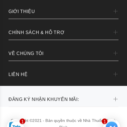
GIỚI THIỆU
CHÍNH SÁCH & HỖ TRỢ
VỀ CHÚNG TÔI
LIÊN HỆ
ĐĂNG KÝ NHẬN KHUYẾN MÃI:
Copyright ©2021 - Bản quyền thuộc về Nhà Thuốc Thanh
1
1