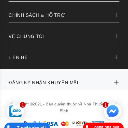
CHÍNH SÁCH & HỖ TRỢ
VỀ CHÚNG TÔI
LIÊN HỆ
ĐĂNG KÝ NHẬN KHUYẾN MÃI:
Copyright ©2021 - Bản quyền thuộc về Nhà Thuốc Thanh
1
1
Bình
Tư vấn cho tôi
0355.258.365