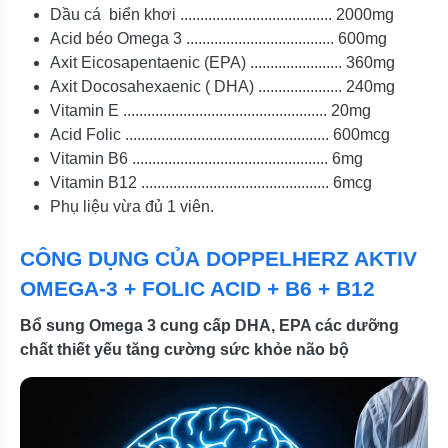
Dầu cá biển khơi ...................................... 2000mg
Acid béo Omega 3 ..................................... 600mg
Axit Eicosapentaenic (EPA) ....................... 360mg
Axit Docosahexaenic ( DHA) ..................... 240mg
Vitamin E ................................................... 20mg
Acid Folic ................................................... 600mcg
Vitamin B6 ................................................. 6mg
Vitamin B12 ............................................... 6mcg
Phụ liệu vừa đủ 1 viên.
CÔNG DỤNG CỦA DOPPELHERZ AKTIV
OMEGA-3 + FOLIC ACID + B6 + B12
Bổ sung Omega 3 cung cấp DHA, EPA các dưỡng
chất thiết yếu tăng cường sức khỏe não bộ