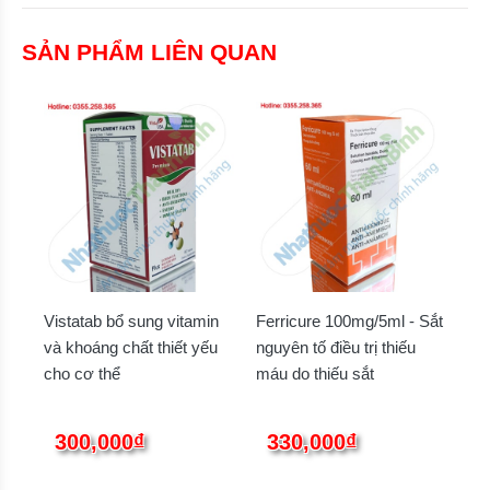
SẢN PHẨM LIÊN QUAN
Vistatab bổ sung vitamin
Ferricure 100mg/5ml - Sắt
và khoáng chất thiết yếu
nguyên tố điều trị thiếu
cho cơ thể
máu do thiếu sắt
300,000₫
330,000₫