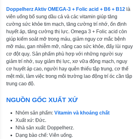
Doppelherz Aktiv OMEGA-3 + Folic acid + B6 + B12
là
viên uống bổ sung dầu cá và các vitamin giúp tăng
cường sức khỏe tim mạch, tăng cường trí nhớ, ổn định
huyết áp, tăng cường thị lực. Omega 3 + Folic acid còn
giúp kiểm soát mỡ trong máu, giảm nguy cơ mắc bệnh
mỡ máu, gan nhiễm mỡ, nâng cao sức khỏe, đẩy lùi nguy
cơ đột quỵ. Sản phẩm phù hợp với những người suy
giảm trí nhớ, suy giảm thị lực, xơ vữa động mạch, nguy
cơ huyết áp cao, người hay quên thiếu tập trung, cơ thể
mệt mỏi, làm việc trong môi trường lao động trí óc cần tập
trung cao độ.
NGUỒN GỐC XUẤT XỨ
Nhóm sản phẩm:
Vitamin và khoáng chất
Xuất xứ: Đức.
Nhà sản xuất: Doppelherz.
Dạng bào chế: Viên uống.