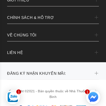
GIỚI THIỆU
CHÍNH SÁCH & HỖ TRỢ
VỀ CHÚNG TÔI
LIÊN HỆ
ĐĂNG KÝ NHẬN KHUYẾN MÃI:
Copyright ©2021 - Bản quyền thuộc về Nhà Thuốc Thanh
1
1
Bình