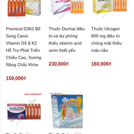
Premical D3K2 Bổ
Thuốc Duchat điều
Thuốc Ulcogen
Sung Canxi,
trị và dự phòng
800 mg điều trị
Vitamin D3 & K2
thiếu vitamin acid
chóng mặt thiếu
Hỗ Trợ Phát Triển
amin thiết yếu
máu não
Chiều Cao, Xương
230,000₫
160,000₫
Răng Chắc Khỏe
150,000₫