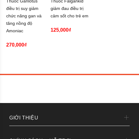
Thuốc Ganlotus
Thuốc Falgankid
điều trị suy giảm
giảm đau điều trị
chức năng gan và
cảm sốt cho trẻ em
tăng nồng độ
125,000₫
Amoniac
270,000₫
GIỚI THIỆU