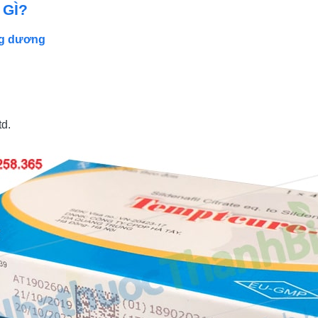
GÌ?
ơng dương
td.