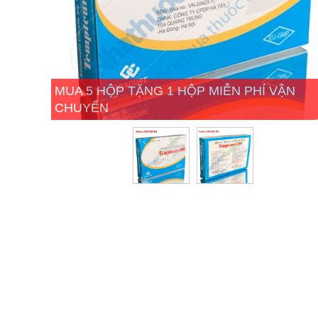
MUA 5 HỘP TẶNG 1 HỘP MIỄN PHÍ VẬN
CHUYỂN