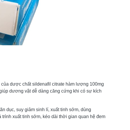
g của dược chất sildenafil citrate hàm lượng 100mg
ực giúp dương vật dễ dàng căng cứng khi có sự kích
n dục, suy giảm sinh lí, xuất tinh sớm, dùng
á trình xuất tinh sớm, kéo dài thời gian quan hệ đem