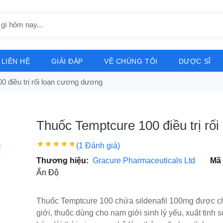
LIÊN HỆ
GIẢI ĐÁP
VỀ CHÚNG TÔI
DƯỢC SĨ
0 điều trị rối loạn cương dương
Thuốc Temptcure 100 điều trị rố
(1 Đánh giá)
Thương hiệu:
Gracure Pharmaceuticals Ltd
Mã
Ấn Độ
Thuốc Temptcure 100 chứa sildenafil 100mg được chỉ
giới, thuốc dùng cho nam giới sinh lý yếu, xuất tinh