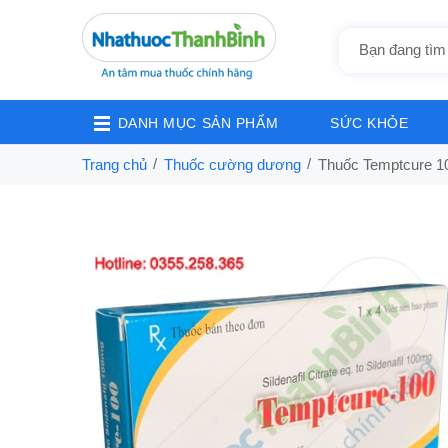
DANH MỤC SẢN PHẨM
SỨC KHỎE
Trang chủ
Thuốc cường dương
Thuốc Temptcure 10