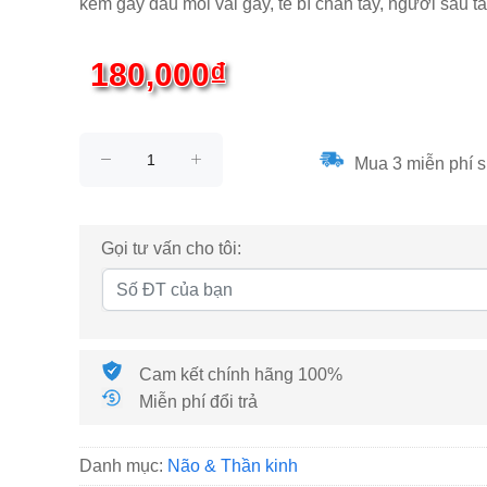
kém gây đau mỏi vai gáy, tê bì chân tay, người sau 
180,000₫
Mua 3 miễn phí s
Gọi tư vấn cho tôi:
Cam kết chính hãng 100%
Miễn phí đổi trả
Danh mục:
Não & Thần kinh