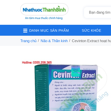
DANH MỤC SẢN PHẨM
SỨC KHỎE
Trang chủ
Não & Thần kinh
Cevinton Extract hoạt h