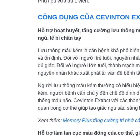
Phụ liệu vừa đủ 1 viên.
CÔNG DỤNG CỦA CEVINTON E
Hỗ trợ hoạt huyết, tăng cường lưu thông m
ngủ, tê bì chân tay
Lưu thông máu kém là căn bệnh khá phổ biến, 
và ổn định. Đối với người trẻ tuổi, nguyên nh
đủ giấc. Đối với người lớn tuổi, thành mạch m
nguyên nhân khác xuất phát từ vấn đề bệnh tậ
Người lưu thông máu kém thường có biểu hiện n
kém, người bệnh cần chú ý đến chế độ dinh 
thông máu não. Cevinton Extract với các thàn
quan trong cơ thể giúp tạo giấc ngủ sâu sảng k
Xem thêm:
Memory Plus tăng cường trí nhớ c
Hỗ trợ làm tan cục máu đông của cơ thể, 