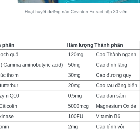
Hoạt huyết dưỡng não Cevinton Extract hộp 30 viên
 phần
Hàm lượng
Thành phần
bạch quả
120mg
Cao Thành ngạnh
( Gamma aminobutyric acid)
50mg
Cao đinh lăng
cúc thơm
30mg
Cao đương quy
utterbur
20mg
Cao rau đắng biển
zym Q10
0.5mg
Cao đan sâm
Citicolin
5000mcg
Magnesium Oxide
kinase
100FU
Vitamin B6
onin
2mg
Cao bình vôi