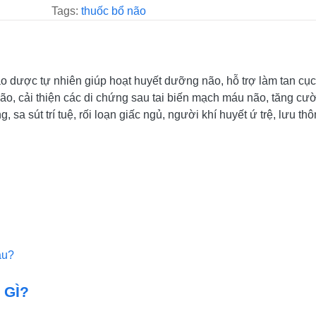
Tags:
thuốc bổ não
o dược tự nhiên giúp hoạt huyết dưỡng não, hỗ trợ làm tan cụ
ão, cải thiện các di chứng sau tai biến mạch máu não, tăng c
ng, sa sút trí tuệ, rối loạn giấc ngủ, người khí huyết ứ trệ, lưu
âu?
 GÌ?