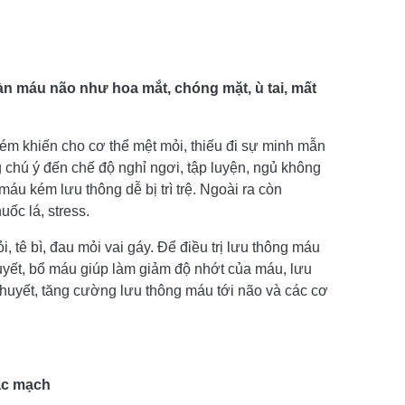
àn máu não như hoa mắt, chóng mặt, ù tai, mất
ém khiến cho cơ thể mệt mỏi, thiếu đi sự minh mẫn
g chú ý đến chế độ nghỉ ngơi, tập luyện, ngủ không
áu kém lưu thông dễ bị trì trệ. Ngoài ra còn
ốc lá, stress.
tê bì, đau mỏi vai gáy. Để điều trị lưu thông máu
yết, bổ máu giúp làm giảm độ nhớt của máu, lưu
 huyết, tăng cường lưu thông máu tới não và các cơ
tắc mạch