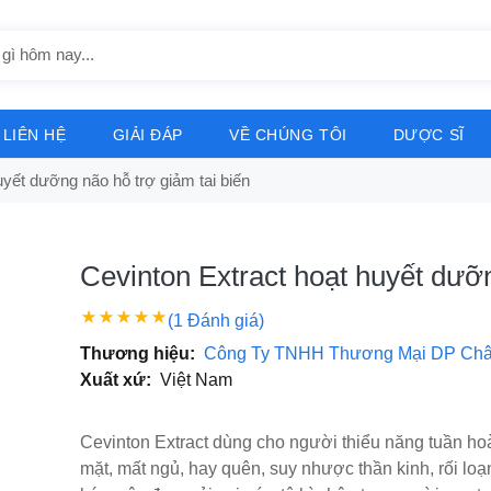
LIÊN HỆ
GIẢI ĐÁP
VỀ CHÚNG TÔI
DƯỢC SĨ
uyết dưỡng não hỗ trợ giảm tai biến
Cevinton Extract hoạt huyết dưỡn
(1 Đánh giá)
Thương hiệu:
Công Ty TNHH Thương Mại DP Ch
Xuất xứ:
Việt Nam
Cevinton Extract dùng cho người thiểu năng tuần ho
mặt, mất ngủ, hay quên, suy nhược thần kinh, rối loạn