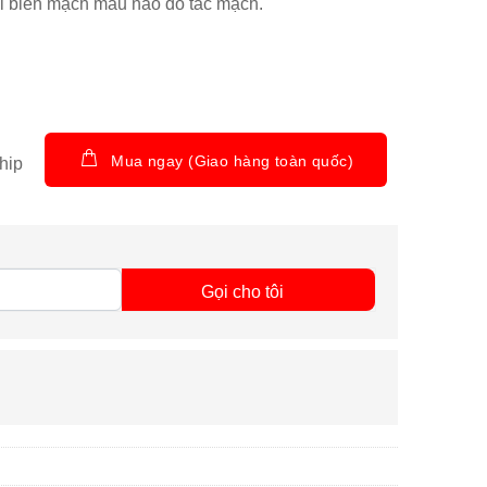
tai biến mạch máu não do tắc mạch.
Mua ngay (Giao hàng toàn quốc)
hip
Gọi cho tôi