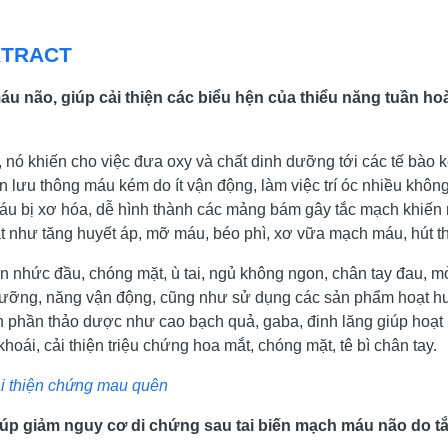
XTRACT
áu não, giúp cải thiện các biểu hện của thiểu năng tuần ho
nó khiến cho việc đưa oxy và chất dinh dưỡng tới các tế bào k
ân lưu thông máu kém do ít vận động, làm việc trí óc nhiều khôn
áu bị xơ hóa, dễ hình thành các mảng bám gây tắc mạch khiến m
t như tăng huyết áp, mỡ máu, béo phì, xơ vữa mạch máu, hút thu
hức đầu, chóng mặt, ù tai, ngủ không ngon, chân tay đau, mỏi, 
dưỡng, năng vận động, cũng như sử dụng các sản phẩm hoạt hu
h phần thảo dược như cao bạch quả, gaba, đinh lăng giúp hoạt
hoái, cải thiện triệu chứng hoa mắt, chóng mặt, tê bì chân tay.
ải thiện chứng mau quên
giúp giảm nguy cơ di chứng sau tai biến mạch máu não do 