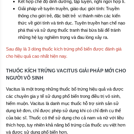
Kết hợp chế độ dinh dưỡng, tập luyện, nghỉ ngơi hợp lí.
Giải pháp về tuyên truyền, giáo dục giới tính: Truyền
thông cho giới trẻ, đặc biệt trẻ vị thành niên các kiến
thức về giới tính và tinh dục. Tuyên truyền hạn chế nạo
phá thai và sử dụng thuốc tranh thai bừa bãi để tránh
những hệ lụy nghiêm trọng và đau lòng xảy ra.
Sau đây là 3 dòng thuốc kích trứng phổ biến được đánh giá
cho hiệu quả cao nhất hiện nay.
THUỐC KÍCH TRỨNG VACITUS GIẢI PHÁP MỚI CHO
NGƯỜI VÔ SINH
Vacitus là một trong những thuốc bổ trứng hiệu quả và được
các chuyên gia y tế sử dụng phổ biến trong điều trị vô sinh,
hiếm muộn. Vacitus là danh mục thuốc hỗ trợ sinh sản sử
dụng kê đơn, chỉ được phép sử dụng khi có chỉ định cụ thể
của bác sĩ. Thuốc có thể sử dụng cho cả nam và nữ với liều
thích hợp, tuy nhiên khả năng bổ trứng của thuốc ưu việt hơn
và được sử dụng phổ biến hơn.