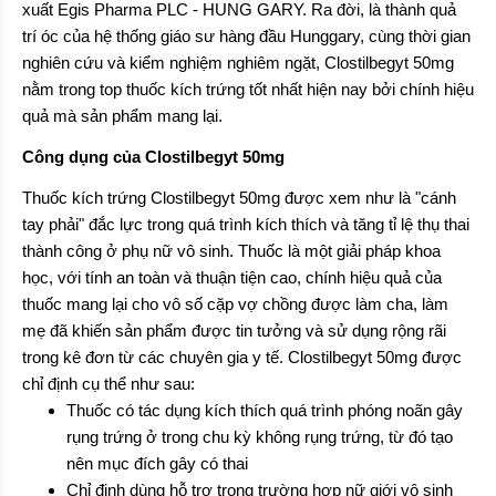
xuất Egis Pharma PLC - HUNG GARY. Ra đời, là thành quả
trí óc của hệ thống giáo sư hàng đầu Hunggary, cùng thời gian
nghiên cứu và kiểm nghiệm nghiêm ngặt, Clostilbegyt 50mg
nằm trong top thuốc kích trứng tốt nhất hiện nay bởi chính hiệu
quả mà sản phẩm mang lại.
Công dụng của Clostilbegyt 50mg
Thuốc kích trứng Clostilbegyt 50mg được xem như là "cánh
tay phải" đắc lực trong quá trình kích thích và tăng tỉ lệ thụ thai
thành công ở phụ nữ vô sinh. Thuốc là một giải pháp khoa
học, với tính an toàn và thuận tiện cao, chính hiệu quả của
thuốc mang lại cho vô số cặp vợ chồng được làm cha, làm
mẹ đã khiến sản phẩm được tin tưởng và sử dụng rộng rãi
trong kê đơn từ các chuyên gia y tế. Clostilbegyt 50mg được
chỉ định cụ thể như sau:
Thuốc có tác dụng kích thích quá trình phóng noãn gây
rụng trứng ở trong chu kỳ không rụng trứng, từ đó tạo
nên mục đích gây có thai
Chỉ định dùng hỗ trợ trong trường hợp nữ giới vô sinh