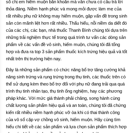
số chị em hiếm muộn băn khoăn mà vẫn chưa có câu trả lời
thỏa đáng. Niềm hạnh phúc và mong mỏi được làm mẹ của
rất nhiều phụ nữ không may hiếm muộn, gặp vấn đề trong sinh
sản còn mãnh liệt hơn rất nhiều. Thấu hiểu, nỗi niềm da diết đó
của các chị, các bạn, nhà thuốc Thanh Bình chúng tôi dựa trên
những trải nghiệm thực tế trong quá trình tư vấn các dòng sản
phẩm về các vấn đề vô sinh, hiếm muộn, chúng tôi đã tổng
hợp và đưa ra top 3 sản phẩm thuốc kích trứng hiệu quả và tốt
nhất trên thị trường hiện nay.
Đây là những sản phẩm có chức năng bổ trợ tăng cường khả
năng sinh trứng và rụng trứng trong thụ tinh, các thuốc trên có
thể sử dụng kèm theo bổ trợ đối với phụ nữ đang trải qua quá
trình thụ tinh nhân tạo, thụ tinh ống nghiệm, hay các phương
pháp khác. Với mức giá thành phải chăng, song hành cùng
chất lượng sản phẩm hiệu quả và an toàn, chúng tôi đã chứng
kiến rất nhiều niềm hạnh phúc vỡ òa khi có thai thành công
của vô số cặp vợ chồng vô sinh, hiếm muộn. Hãy cùng tìm
hiểu chi tiết về các sản phẩm và lựa chọn sản phẩm thích hợp