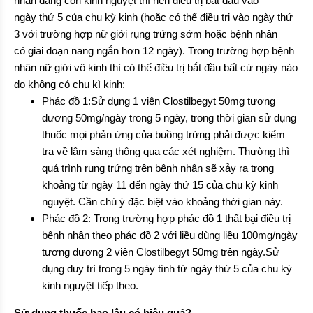
nhân đang còn kinh nguyệt thì nên điều trị bắt đầu vào
ngày thứ 5 của chu kỳ kinh (hoặc có thể điều trị vào ngày thứ
3 với trường hợp nữ giới rụng trứng sớm hoặc bệnh nhân
có giai đoạn nang ngắn hơn 12 ngày). Trong trường hợp bệnh
nhân nữ giới vô kinh thì có thể điều trị bắt đầu bất cứ ngày nào
do không có chu kì kinh:
Phác đồ 1:Sử dụng 1 viên Clostilbegyt 50mg tương
đương 50mg/ngày trong 5 ngày, trong thời gian sử dụng
thuốc mọi phản ứng của buồng trứng phải được kiểm
tra về lâm sàng thông qua các xét nghiệm. Thường thì
quá trình rụng trứng trên bệnh nhân sẽ xảy ra trong
khoảng từ ngày 11 đến ngày thứ 15 của chu kỳ kinh
nguyệt. Cần chú ý đặc biệt vào khoảng thời gian này.
Phác đồ 2: Trong trường hợp phác đồ 1 thất bại điều trị
bệnh nhân theo phác đồ 2 với liều dùng liều 100mg/ngày
tương đương 2 viên Clostilbegyt 50mg trên ngày.Sử
dụng duy trì trong 5 ngày tính từ ngày thứ 5 của chu kỳ
kinh nguyệt tiếp theo.
Sử dụng thuốc bao lâu có hiệu quả?