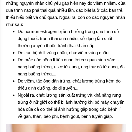
những nguyên nhân chủ yếu gặp hiện nay do viêm nhiễm, của
quá trình nạo phá thai quá nhiều lần, đặc biệt là ở các bạn trẻ,
thiếu hiểu biết và chủ quan. Ngoài ra, còn do các nguyên nhân
như sau:
Do hormon estrogen bị ảnh hưởng trong quá trình sử
dụng thuốc tránh thai quá nhiều, sử dụng tần suất
thường xuyên thuốc tránh thai khẩn cấp.
Do các bệnh lí vùng chậu, như viêm vùng chậu.
Do mắc các bệnh lí liên quan tới cơ quan sinh sản: U
nang buồng trứng, u xơ tử cung, ung thư cổ tử cung, đa
nang buồng trứng,...
Do viêm, tắc ống dẫn trứng, chất lượng trứng kém do
thiếu dinh dưỡng, do di truyền,...
Ngoài ra, chất lượng sản xuất trứng và khả năng rụng
trứng ở nữ giới có thể bị ảnh hưởng khi bộ máy chuyển
hóa của cả cơ thể bị ảnh hưởng gặp trong các bệnh lí
về gan, thân, béo phì, bệnh gout, bệnh tuyến giáp.