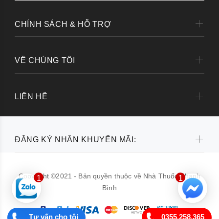
CHÍNH SÁCH & HỖ TRỢ
VỀ CHÚNG TÔI
LIÊN HỆ
ĐĂNG KÝ NHẬN KHUYẾN MÃI:
Copyright ©2021 - Bản quyền thuộc về Nhà Thuốc Thanh
1
1
Bình
Tư vấn cho tôi
0355.258.365