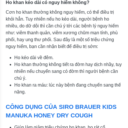
Ho khan kéo dài có nguy hiểm không?
Cơn ho khan thường không nguy hiểm, có thể điều trị
khỏi hẳn. Tuy nhiên nếu ho kéo dài, người bệnh ho
nhiều, do dữ dội thì cần chú ý tới các bệnh lý nguy hiểm
như: viêm thanh quản, viêm xương chũm mạn tính, phù
phổi, hay ung thư phổi. Sau đây là một số triệu chứng
nguy hiểm, bạn cần nhận biết để điều trị sớm:
Ho kéo dài về đêm.
Ho khan thường không tiết ra đờm hay dịch nhầy, tuy
nhiên nếu chuyển sang có đờm thì người bệnh cần
chú ý.
Ho khan ra máu: lúc này bệnh đang chuyển sang thể
nặng.
CÔNG DỤNG CỦA SIRO BRAUER KIDS
MANUKA HONEY DRY COUGH
Giúp làm giảm triệu chứng ho khan, ho rát cổ.