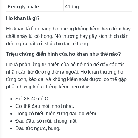
Kẽm glycinate
416µg
Ho khan là gì?
Ho khan là tình trạng ho nhưng không kèm theo đờm hay
chất nhầy từ cổ họng. Nó thường hay gây kích thích dẫn
đến ngứa, rát cổ, khó chịu tại cổ họng.
Triệu chứng điển hình của ho khan như thế nào?
Ho là phản ứng tự nhiên của hệ hô hấp để đẩy các tác
nhân cản trở đường thở ra ngoài. Ho khan thường ho
từng cơn, kéo dài và không kiểm soát được, có thể gặp
phải những triệu chứng kèm theo như:
Sốt 38-40 độ C.
Cơ thể đau mỏi, nhợt nhạt.
Họng có biểu hiện sưng đau do viêm.
Đau đầu, sổ mũi, chóng mặt.
Đau tức ngực, bụng.