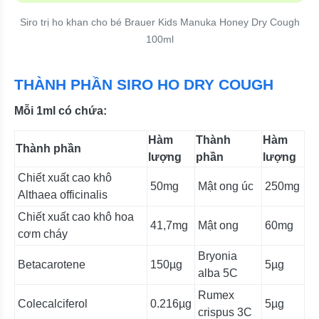
Siro trị ho khan cho bé Brauer Kids Manuka Honey Dry Cough
100ml
THÀNH PHẦN SIRO HO DRY COUGH
Mỗi 1ml có chứa:
Hàm
Thành
Hàm
Thành phần
lượng
phần
lượng
Chiết xuất cao khô
50mg
Mật ong úc
250mg
Althaea officinalis
Chiết xuất cao khô hoa
41,7mg
Mật ong
60mg
cơm cháy
Bryonia
Betacarotene
150µg
5µg
alba 5C
Rumex
Colecalciferol
0.216µg
5µg
crispus 3C