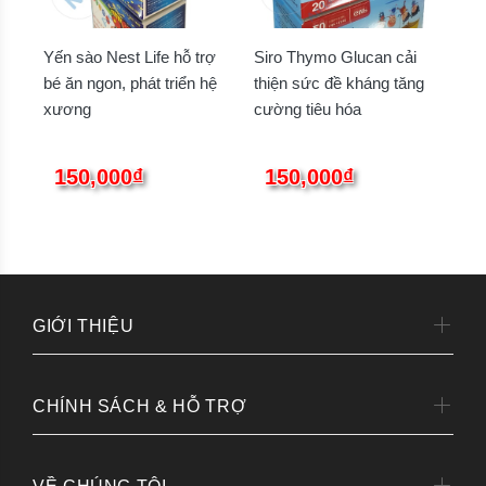
Yến sào Nest Life hỗ trợ
Siro Thymo Glucan cải
bé ăn ngon, phát triển hệ
thiện sức đề kháng tăng
xương
cường tiêu hóa
150,000₫
150,000₫
GIỚI THIỆU
CHÍNH SÁCH & HỖ TRỢ