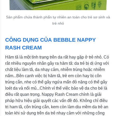
Sản phẩm chứa thành phẩn tự nhiên an toàn cho trẻ sơ sinh và
trẻ nhỏ
CÔNG DỤNG CỦA BEBBLE NAPPY
RASH CREAM
Hăm tã là một tình trạng trên da rất hay gặp ở trẻ nhỏ. Có
rât nhiều nguyên nhân gây ra hăm tã: da trẻ bị dị ứng với
chất liệu làm tã, da nhạy cảm, nhiễm trùng hoặc nhiễm
nấm...Bên cạnh việc bị hăm tã, trẻ em còn hay bị côn
trùng cắn, nhẹ có thể gây ngứa mẩn đỏ nặng có thể gây
loét da và nổi mủ...Chính vì thế việc bảo vệ da cho bé là
điều rất quan trọng. Nappy Rash Cream chính là giải
pháp hữu hiệu giải quyết các vấn đề đó. Không chỉ điều
trị ham tã, côn trùng cắn, kem còn làm dịu mềm da trẻ an
toàn khi sử dụng trên da trẻ nhạy cảm với những công