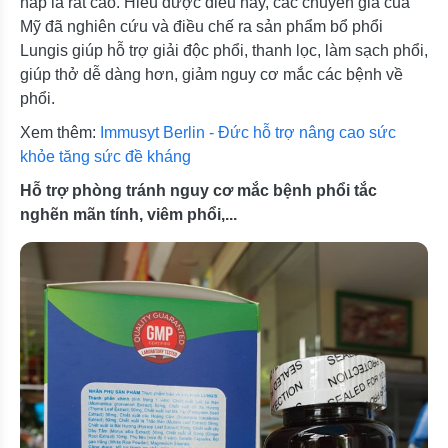
hấp là rất cao. Hiểu được điều này, các chuyên gia của
Mỹ đã nghiên cứu và điều chế ra sản phẩm bổ phổi
Lungis giúp hỗ trợ giải độc phổi, thanh lọc, làm sạch phổi,
giúp thở dễ dàng hơn, giảm nguy cơ mắc các bệnh về
phổi.
Xem thêm:
Immusyt Berlin - Đức hỗ trợ nâng cao sức
khỏe tăng sức đề kháng
Hỗ trợ phòng tránh nguy cơ mắc bệnh phổi tắc
nghẽn mãn tính, viêm phổi,...