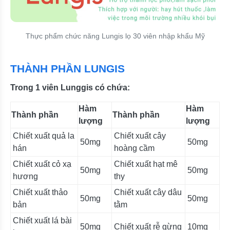
Thực phẩm chức năng Lungis lọ 30 viên nhập khẩu Mỹ
THÀNH PHẦN LUNGIS
Trong 1 viên Lunggis có chứa:
Hàm
Hàm
Thành phần
Thành phần
lượng
lượng
Chiết xuất quả la
Chiết xuất cây
50mg
50mg
hán
hoàng cầm
Chiết xuất cỏ xạ
Chiết xuất hạt mê
50mg
50mg
hương
thy
Chiết xuất thảo
Chiết xuất cây dâu
50mg
50mg
bản
tằm
Chiết xuất lá bài
50mg
Chiết xuất rễ gừng
10mg