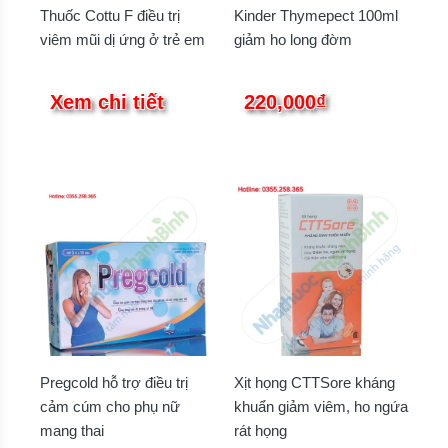
Thuốc Cottu F điều trị
Kinder Thymepect 100ml
viêm mũi dị ứng ở trẻ em
giảm ho long đờm
Xem chi tiết
220,000₫
Pregcold hỗ trợ điều trị
Xịt họng CTTSore kháng
cảm cúm cho phụ nữ
khuẩn giảm viêm, ho ngứa
mang thai
rát họng