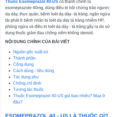
Thuốc Esomeprazol 40-US
có thành chính là
esomeprazole 40mg, dùng điều trị hội chứng trào ngược
dạ dày, thực quản, bệnh loét dạ dày- tá tràng, ngăn ngừa
tái phát ở bệnh nhân bị loét dạ dày tá tràng nhiễm HP,
phòng ngừa và điều trị loét dạ dày - tá tràng gây ra do sử
dụng thuốc giảm đau chống viêm không steroid.
NỘI DUNG CHÍNH CỦA BÀI VIẾT
Nguồn gốc xuất xứ
Thành phần
Công dụng
Cách dùng - liều dùng
Tác dụng phụ
Chống chỉ định
Tương tác thuốc
Thuốc Esomeprazol 40-US giá bao nhiêu? Mua ở
đâu?
ESOMEPRAZOL 40 - US LÀ THUỐC GÌ?