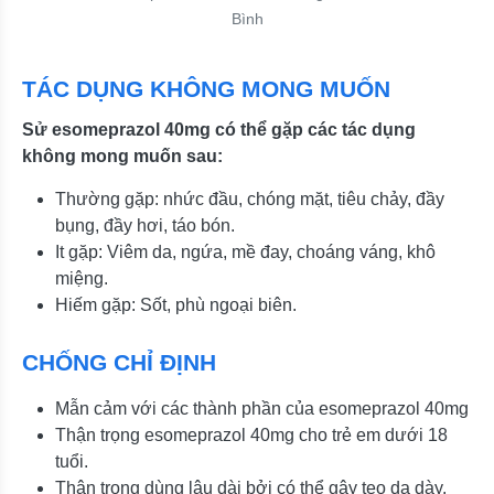
Bình
TÁC DỤNG KHÔNG MONG MUỐN
Sử esomeprazol 40mg có thể gặp các tác dụng
không mong muốn sau:
Thường gặp: nhức đầu, chóng mặt, tiêu chảy, đầy
bụng, đầy hơi, táo bón.
It gặp: Viêm da, ngứa, mề đay, choáng váng, khô
miệng.
Hiếm gặp: Sốt, phù ngoại biên.
CHỐNG CHỈ ĐỊNH
Mẫn cảm với các thành phần của esomeprazol 40mg
Thận trọng esomeprazol 40mg cho trẻ em dưới 18
tuổi.
Thận trọng dùng lâu dài bởi có thể gây teo dạ dày.