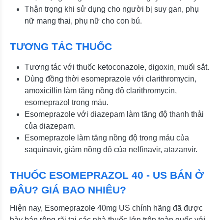
Thận trọng khi sử dụng cho người bị suy gan, phụ
nữ mang thai, phụ nữ cho con bú.
TƯƠNG TÁC THUỐC
Tương tác với thuốc ketoconazole, digoxin, muối sắt.
Dùng đồng thời esomeprazole với clarithromycin,
amoxicillin làm tăng nồng độ clarithromycin,
esomeprazol trong máu.
Esomeprazole với diazepam làm tăng độ thanh thải
của diazepam.
Esomeprazole làm tăng nồng độ trong máu của
saquinavir, giảm nồng độ của nelfinavir, atazanvir.
THUỐC ESOMEPRAZOL 40 - US BÁN Ở
ĐÂU? GIÁ BAO NHIÊU?
Hiện nay, Esomeprazole 40mg US chính hãng đã được
bày bán rộng rãi tại các nhà thuốc lớn trên toàn quốc với