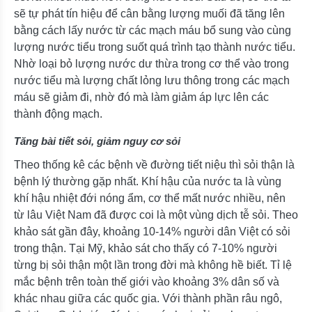
sẽ tự phát tín hiệu để cân bằng lượng muối đã tăng lên
bằng cách lấy nước từ các mạch máu bổ sung vào cùng
lượng nước tiểu trong suốt quá trình tạo thành nước tiểu.
Nhờ loại bỏ lượng nước dư thừa trong cơ thể vào trong
nước tiểu mà lượng chất lỏng lưu thông trong các mạch
máu sẽ giảm đi, nhờ đó mà làm giảm áp lực lên các
thành động mạch.
Tăng bài tiết sỏi, giảm nguy cơ sỏi
Theo thống kê các bệnh về đường tiết niệu thì sỏi thận là
bệnh lý thường gặp nhất. Khí hậu của nước ta là vùng
khí hậu nhiệt đới nóng ẩm, cơ thể mất nước nhiều, nên
từ lâu Việt Nam đã được coi là một vùng dịch tễ sỏi. Theo
khảo sát gần đây, khoảng 10-14% người dân Việt có sỏi
trong thận. Tại Mỹ, khảo sát cho thấy có 7-10% người
từng bị sỏi thận một lần trong đời mà không hề biết. Tỉ lệ
mắc bệnh trên toàn thế giới vào khoảng 3% dân số và
khác nhau giữa các quốc gia. Với thành phần râu ngô,