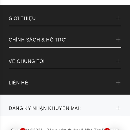
GIỚI THIỆU
CHÍNH SÁCH & HỖ TRỢ
VỀ CHÚNG TÔI
LIÊN HỆ
ĐĂNG KÝ NHẬN KHUYẾN MÃI:
Copyright ©2021 - Bản quyền thuộc về Nhà Thuốc Thanh