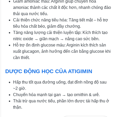
Giảm amoniac máu: Arginin giúp chuyển hóa
amoniac thành các chất ít độc hơn, nhanh chóng đào
thải qua nước tiểu.
Cải thiện chức năng tiêu hóa: Tăng tiết mật – hỗ trợ
tiêu hóa chất béo, giảm đầy chướng.
Tăng năng lượng cải thiện luyện tập: Kích thích tạo
nitric oxide → giãn mạch → nâng cao sức bền.
Hỗ trợ ổn định glucose máu: Arginin kích thích sản
xuất glucagon, ảnh hưởng đến cân bằng glucose khi
cần thiết.
DƯỢC ĐỘNG HỌC CỦA ATIGIMIN
Hấp thu tốt qua đường uống, đạt đỉnh nồng độ sau
~2 giờ.
Chuyển hóa mạnh tại gan → tạo ornithin & urê.
Thải trừ qua nước tiểu, phần lớn được tái hấp thu ở
thận.