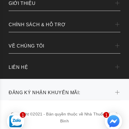
GIỚI THIỆU
CHÍNH SÁCH & HỖ TRỢ
VỀ CHÚNG TÔI
LIÊN HỆ
ĐĂNG KÝ NHẬN KHUYẾN MÃI:
Copyright ©2021 - Bản quyền thuộc về Nhà Thuốc Thanh
1
1
Bình