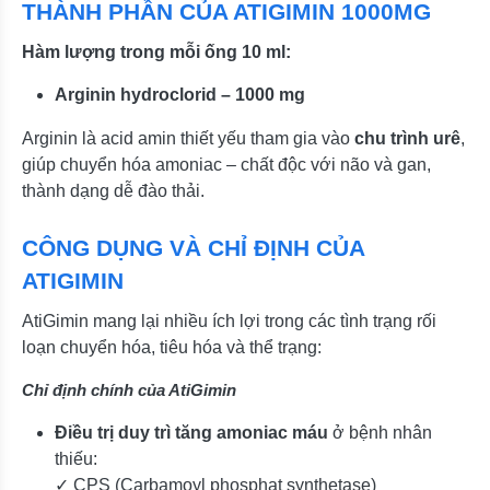
THÀNH PHẦN CỦA ATIGIMIN 1000MG
Hàm lượng trong mỗi ống 10 ml:
Arginin hydroclorid – 1000 mg
Arginin là acid amin thiết yếu tham gia vào
chu trình urê
,
giúp chuyển hóa amoniac – chất độc với não và gan,
thành dạng dễ đào thải.
CÔNG DỤNG VÀ CHỈ ĐỊNH CỦA
ATIGIMIN
AtiGimin mang lại nhiều ích lợi trong các tình trạng rối
loạn chuyển hóa, tiêu hóa và thể trạng:
Chỉ định chính của AtiGimin
Điều trị duy trì tăng amoniac máu
ở bệnh nhân
thiếu:
✓ CPS (Carbamoyl phosphat synthetase)