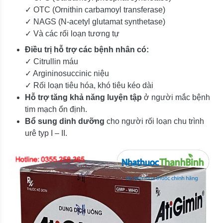
✓ OTC (Ornithin carbamoyl transferase)
✓ NAGS (N-acetyl glutamat synthetase)
✓ Và các rối loạn tương tự
Điều trị hỗ trợ các bệnh nhân có:
✓ Citrullin máu
✓ Argininosuccinic niệu
✓ Rối loạn tiêu hóa, khó tiêu kéo dài
Hỗ trợ tăng khả năng luyện tập
ở người mắc bệnh
tim mạch ổn định.
Bổ sung dinh dưỡng
cho người rối loạn chu trình
urê typ I – II.