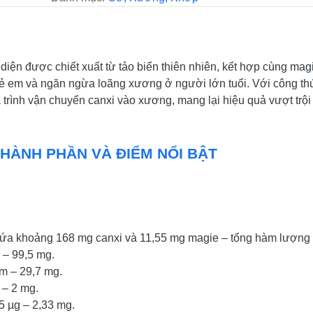
 diện được chiết xuất từ tảo biển thiên nhiên, kết hợp cùng ma
 trẻ em và ngăn ngừa loãng xương ở người lớn tuổi. Với công t
 trình vận chuyển canxi vào xương, mang lại hiệu quả vượt trộ
THÀNH PHẦN VÀ ĐIỂM NỔI BẬT
hứa khoảng 168 mg canxi và 11,55 mg magie – tổng hàm lượng 
 – 99,5 mg.
m – 29,7 mg.
 – 2 mg.
5 µg – 2,33 mg.