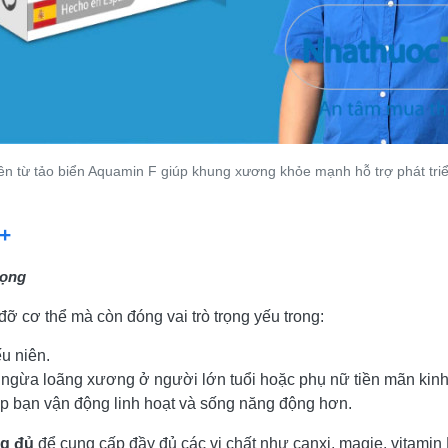
iên từ tảo biển Aquamin F giúp khung xương khỏe mạnh hỗ trợ phát tr
+
rọng
đỡ cơ thể mà còn đóng vai trò trọng yếu trong:
ếu niên.
ngừa loãng xương ở người lớn tuổi hoặc phụ nữ tiền mãn kinh
p bạn vận động linh hoạt và sống năng động hơn.
g đủ
để cung cấp đầy đủ các vi chất như canxi, magie, vitamin D