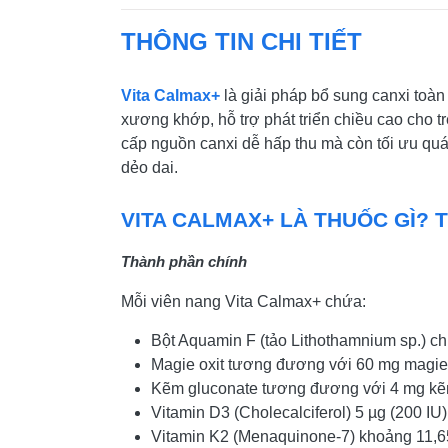
THÔNG TIN CHI TIẾT
Vita Calmax+
là giải pháp bổ sung canxi toàn
xương khớp, hỗ trợ phát triển chiều cao cho
cấp nguồn canxi dễ hấp thu mà còn tối ưu quá
dẻo dai.
VITA CALMAX+ LÀ THUỐC GÌ? 
Thành phần chính
Mỗi viên nang Vita Calmax+ chứa:
Bột Aquamin F (tảo Lithothamnium sp.) c
Magie oxit tương đương với 60 mg magie
Kẽm gluconate tương đương với 4 mg kẽ
Vitamin D3 (Cholecalciferol) 5 µg (200 IU)
Vitamin K2 (Menaquinone-7) khoảng 11,6