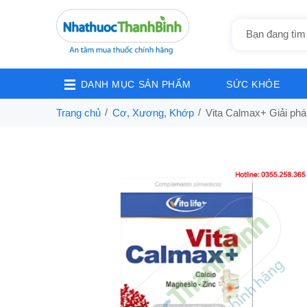
DANH MỤC SẢN PHẨM
SỨC KHỎE
Trang chủ
Cơ, Xương, Khớp
Vita Calmax+ Giải ph