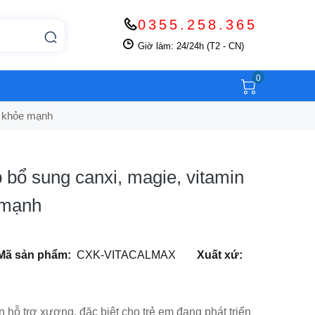
0355.258.365
Giờ làm: 24/24h (T2 - CN)
0
g khỏe mạnh
 bổ sung canxi, magie, vitamin
 mạnh
Mã sản phẩm:
CXK-VITACALMAX
Xuất xứ:
 hỗ trợ xương, đặc biệt cho trẻ em đang phát triển