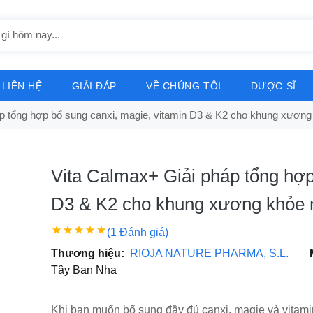
LIÊN HỆ
GIẢI ĐÁP
VỀ CHÚNG TÔI
DƯỢC SĨ
áp tổng hợp bổ sung canxi, magie, vitamin D3 & K2 cho khung xươn
Vita Calmax+ Giải pháp tổng hợp
D3 & K2 cho khung xương khỏe
(1 Đánh giá)
Thương hiệu:
RIOJA NATURE PHARMA, S.L.
Tây Ban Nha
Khi bạn muốn bổ sung đầy đủ canxi, magie và vitamin