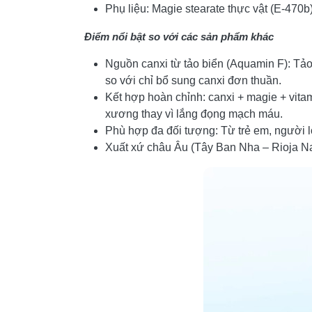
Phụ liệu: Magie stearate thực vật (E-470b)
Điểm nổi bật so với các sản phẩm khác
Nguồn canxi từ tảo biển (Aquamin F): Tảo
so với chỉ bổ sung canxi đơn thuần.
Kết hợp hoàn chỉnh: canxi + magie + vitam
xương thay vì lắng đọng mạch máu.
Phù hợp đa đối tượng: Từ trẻ em, người l
Xuất xứ châu Âu (Tây Ban Nha – Rioja Na