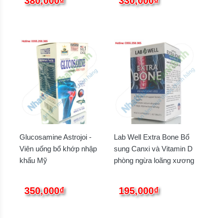
380,000₫
330,000₫
Glucosamine Astrojoi -
Lab Well Extra Bone Bổ
Viên uống bổ khớp nhập
sung Canxi và Vitamin D
khẩu Mỹ
phòng ngừa loãng xương
350,000₫
195,000₫