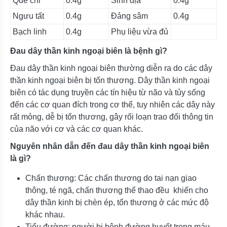
Quế chi
0.4g
Sinh địa
0.4g
Ngưu tất
0.4g
Đảng sâm
0.4g
Bạch linh
0.4g
Phụ liệu vừa đủ
Đau dây thần kinh ngoại biên là bệnh gì?
Đau dây thần kinh ngoại biên thường diễn ra do các dây
thần kinh ngoại biên bị tổn thương. Dây thần kinh ngoại
biên có tác dụng truyền các tín hiệu từ não và tủy sống
đến các cơ quan đích trong cơ thể, tuy nhiên các dây này
rất mỏng, dễ bị tổn thương, gây rối loạn trao đổi thông tin
của não với cơ và các cơ quan khác.
Nguyên nhân dẫn đến đau dây thần kinh ngoại biên
là gì?
Chấn thương: Các chấn thương do tai nạn giao
thông, té ngã, chấn thương thể thao đều khiến cho
dây thần kinh bị chèn ép, tổn thương ở các mức độ
khác nhau.
Tiểu đường: người bị bệnh đường huyết trong máu