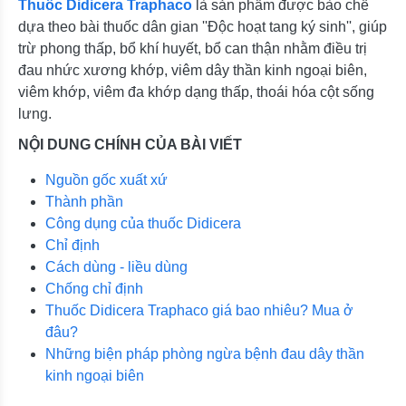
Thuốc Didicera Traphaco
là sản phẩm được bào chế
dựa theo bài thuốc dân gian ''Độc hoạt tang ký sinh'', giúp
trừ phong thấp, bổ khí huyết, bổ can thận nhằm điều trị
đau nhức xương khớp, viêm dây thần kinh ngoại biên,
viêm khớp, viêm đa khớp dạng thấp, thoái hóa cột sống
lưng.
NỘI DUNG CHÍNH CỦA BÀI VIẾT
Nguồn gốc xuất xứ
Thành phần
Công dụng của thuốc Didicera
Chỉ định
Cách dùng - liều dùng
Chống chỉ định
Thuốc Didicera Traphaco giá bao nhiêu? Mua ở
đâu?
Những biện pháp phòng ngừa bệnh đau dây thần
kinh ngoại biên