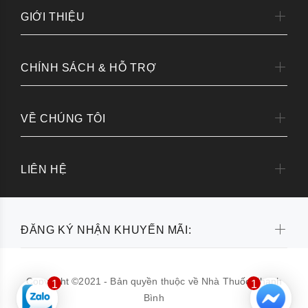
GIỚI THIỆU
CHÍNH SÁCH & HỖ TRỢ
VỀ CHÚNG TÔI
LIÊN HỆ
ĐĂNG KÝ NHẬN KHUYẾN MÃI:
Copyright ©2021 - Bản quyền thuộc về Nhà Thuốc Thanh
1
1
Bình