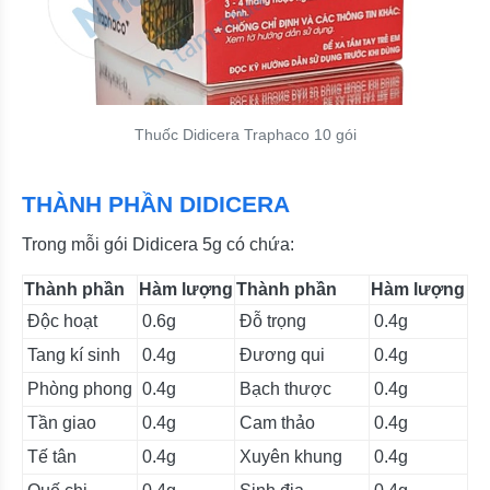
Thuốc Didicera Traphaco 10 gói
THÀNH PHẦN DIDICERA
Trong mỗi gói Didicera 5g có chứa:
Thành phần
Hàm lượng
Thành phần
Hàm lượng
Độc hoạt
0.6g
Đỗ trọng
0.4g
Tang kí sinh
0.4g
Đương qui
0.4g
Phòng phong
0.4g
Bạch thược
0.4g
Tần giao
0.4g
Cam thảo
0.4g
Tế tân
0.4g
Xuyên khung
0.4g