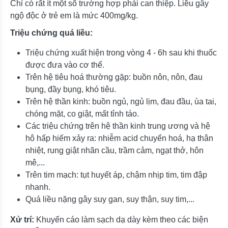
Chỉ có rất ít một số trường hợp phải can thiệp. Liều gây
ngộ độc ở trẻ em là mức 400mg/kg.
Triệu chứng quá liều:
Triệu chứng xuất hiện trong vòng 4 - 6h sau khi thuốc
được đưa vào cơ thể.
Trên hệ tiêu hoá thường gặp: buồn nôn, nôn, đau
bụng, đầy bụng, khó tiêu.
Trên hệ thần kinh: buồn ngủ, ngủ lịm, đau đầu, ùa tai,
chóng mặt, co giật, mất tỉnh táo.
Các triệu chứng trên hệ thần kinh trung ương và hệ
hô hấp hiếm xảy ra: nhiễm acid chuyển hoá, hạ thân
nhiệt, rung giật nhãn cầu, trầm cảm, ngạt thở, hôn
mê,...
Trên tim mạch: tụt huyết áp, chậm nhịp tim, tim đập
nhanh.
Quá liều nặng gây suy gan, suy thận, suy tim,...
Xử trí:
Khuyến cáo làm sạch dạ dày kèm theo các biện