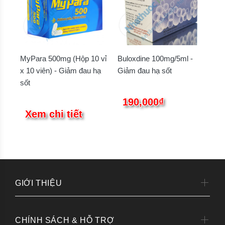
MyPara 500mg (Hộp 10 vỉ
Buloxdine 100mg/5ml -
x 10 viên) - Giảm đau hạ
Giảm đau hạ sốt
sốt
190,000₫
Xem chi tiết
GIỚI THIỆU
CHÍNH SÁCH & HỖ TRỢ