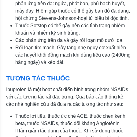
phản ứng trên da: ngứa, phát ban, phù bạch huyết,
mày đay. Hiếm gặp thuốc có thể gây ban đỏ đa dạng,
hội chứng Stevens-Johnson-hoại tử biểu bì độc tính.
Thuốc Sotstop có thể gây nên các tình trạng nhiễm
khuẩn và nhiễm ký sinh trùng.
Các phản ứng trên da và gây rối loạn mô dưới da.
Rối loạn tim mạch: Gây tăng nhẹ nguy cơ xuất hiện
các huyết khối động mạch khi dùng liều cao (2400mg
hằng ngày) và kéo dài.
TƯƠNG TÁC THUỐC
Ibuprofen là một hoạt chất điển hình trong nhóm NSAIDs
với các tương tác rất đặc trưng. Qua báo cáo thống kê,
các nhà nghiên cứu đã đưa ra các tương tác như sau:
Thuốc lợi tiểu, thuốc ức chế ACE, thuốc chẹn kênh
beta, thuốc NSAIDs, thuốc đối kháng Angioténin
II làm giảm tác dụng của thuốc. Khi sử dụng thuốc