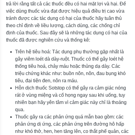
trả lời rằng tất cả các thuốc đều có hai mặt lợi và hại. Để
việc dùng thuốc vừa đạt được hiệu quả điều trị cao vừa
tránh được các tác dụng có hại của thuốc hãy tuân thủ
theo chỉ định về liều lượng, cách dùng, các chống chỉ
định của thuốc. Sau đây sẽ là những tác dụng có hại của
thuốc đã được nghiên cứu và thống kê:
Trên hệ tiêu hoá: Tác dụng phụ thường gặp nhất là
gây viêm loét dà dày-ruột. Thuốc có thể gây loét hệ
thống tiêu hoá, chảy máu hoặc thủng dạ dày. Các
triệu chứng khác như: buồn nôn, nôn, đau bụng khó
tiêu, đại tiện đen, nôn ra máu.
Hỗn dịch thuốc Sotstop có thể gây ra cảm giác nóng
rát ở vùng miệng và cổ họng ngay sau khi uống, tuy
nhiên bạn hãy yên tâm vì cảm giác này chỉ là thoáng
qua.
Thuốc gây ra các phản ứng quá mẫn bao gồm: các
phản ứng dị ứng, các phản ứng trên đường hô hấp
như khó thở, hen, hen tăng lên, co thắt phế quản, các