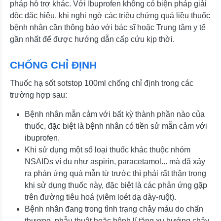
pháp hỗ trợ khác. Với Ibuprofen không có biện pháp giải
độc đặc hiệu, khi nghi ngờ các triệu chứng quá liều thuốc
bệnh nhân cần thông báo với bác sĩ hoặc Trung tâm y tế
gần nhất để được hướng dẫn cấp cứu kịp thời.
CHỐNG CHỈ ĐỊNH
Thuốc hạ sốt sotstop 100ml chống chỉ định trong các
trường hợp sau:
Bệnh nhân mẫn cảm với bất kỳ thành phần nào của
thuốc, đặc biệt là bệnh nhân có tiền sử mẫn cảm với
ibuprofen.
Khi sử dụng một số loại thuốc khác thuộc nhóm
NSAIDs ví dụ như aspirin, paracetamol... mà đã xảy
ra phản ứng quá mẫn từ trước thì phải rất thận trọng
khi sử dụng thuốc này, đặc biệt là các phản ứng gặp
trên đường tiêu hoá (viêm loét dạ dày-ruột).
Bệnh nhân đang trong tình trạng chảy máu do chấn
thương, phẫu thuật hoặc bệnh lí tăng xu hướng chảy