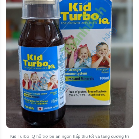
Kid Turbo IQ hỗ trợ bé ăn ngon hấp thu tốt và tăng cường trí