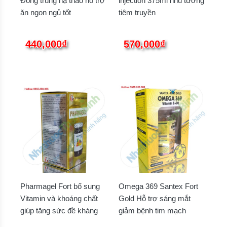
Đông trùng hạ thảo hỗ trợ
injection 375ml nhũ tương
ăn ngon ngủ tốt
tiêm truyền
440,000₫
570,000₫
Pharmagel Fort bổ sung
Omega 369 Santex Fort
Vitamin và khoáng chất
Gold Hỗ trợ sáng mắt
giúp tăng sức đề kháng
giảm bệnh tim mạch