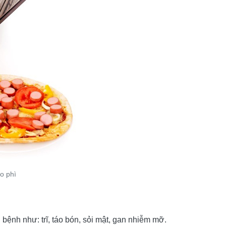
o phì
nh như: trĩ, táo bón, sỏi mật, gan nhiễm mỡ.