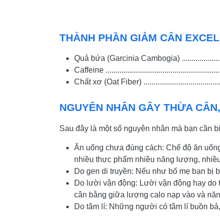
THÀNH PHẦN GIẢM CÂN EXCEL
Quả bứa (Garcinia Cambogia) ..................
Caffeine .....................................................
Chất xơ (Oat Fiber) ...................................
NGUYÊN NHÂN GÂY THỪA CÂN, 
Sau đây là một số nguyên nhân mà bạn cần bi
Ăn uống chưa đúng cách: Chế độ ăn uống 
nhiều thực phẩm nhiều năng lượng, nhiều 
Do gen di truyền: Nếu như bố mẹ bạn bị bé
Do lười vận động: Lười vận động hay do t
cân bằng giữa lượng calo nạp vào và năn
Do tâm lí: Những người có tâm lí buồn bả