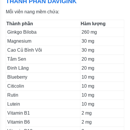
THÀNH PHẦN DAVIGINK
Mỗi viên nang mềm chứa:
Thành phần
Hàm lượng
Ginkgo Biloba
260 mg
Magnesium
30 mg
Cao Củ Bình Vôi
30 mg
Tâm Sen
20 mg
Đinh Lăng
20 mg
Blueberry
10 mg
Citicolin
10 mg
Rutin
10 mg
Lutein
10 mg
Vitamin B1
2 mg
Vitamin B6
2 mg