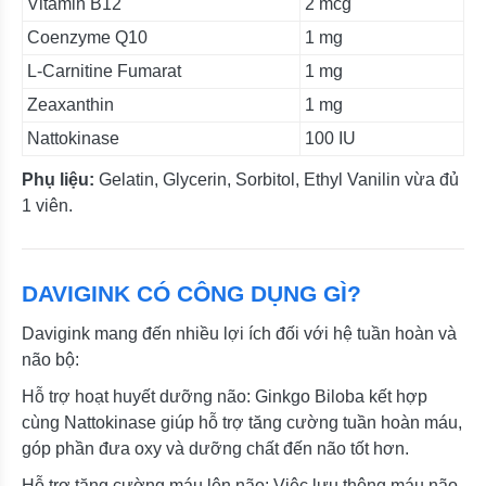
Vitamin B12
2 mcg
Coenzyme Q10
1 mg
L-Carnitine Fumarat
1 mg
Zeaxanthin
1 mg
Nattokinase
100 IU
Phụ liệu:
Gelatin, Glycerin, Sorbitol, Ethyl Vanilin vừa đủ
1 viên.
DAVIGINK CÓ CÔNG DỤNG GÌ?
Davigink mang đến nhiều lợi ích đối với hệ tuần hoàn và
não bộ:
Hỗ trợ hoạt huyết dưỡng não: Ginkgo Biloba kết hợp
cùng Nattokinase giúp hỗ trợ tăng cường tuần hoàn máu,
góp phần đưa oxy và dưỡng chất đến não tốt hơn.
Hỗ trợ tăng cường máu lên não: Việc lưu thông máu não