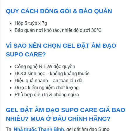
QUY CÁCH ĐÓNG GÓI & BẢO QUẢN
Hộp 5 tuýp x 7g
Bảo quản nơi khô ráo, nhiệt độ dưới 30°C
VÌ SAO NÊN CHỌN GEL ĐẶT ÂM ĐẠO
SUPO CARE?
Công nghệ N.E.W độc quyền
HOCl sinh học – không kháng thuốc
Hiệu quả nhanh – an toàn lâu dài
Được kiểm nghiệm chất lượng
Phù hợp điều trị & phòng ngừa
GEL ĐẶT ÂM ĐẠO SUPO CARE GIÁ BAO
NHIÊU? MUA Ở ĐÂU CHÍNH HÃNG?
Tại
Nhà thuốc Thanh Bình
, gel đặt âm đạo Supo