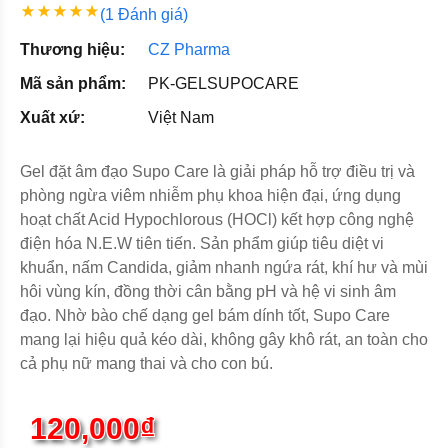
(1 Đánh giá)
Thương hiệu:
CZ Pharma
Mã sản phẩm:
PK-GELSUPOCARE
Xuất xứ:
Việt Nam
Gel đặt âm đạo Supo Care là giải pháp hỗ trợ điều trị và
phòng ngừa viêm nhiễm phụ khoa hiện đại, ứng dụng
hoạt chất Acid Hypochlorous (HOCl) kết hợp công nghệ
điện hóa N.E.W tiên tiến. Sản phẩm giúp tiêu diệt vi
khuẩn, nấm Candida, giảm nhanh ngứa rát, khí hư và mùi
hôi vùng kín, đồng thời cân bằng pH và hệ vi sinh âm
đạo. Nhờ bào chế dạng gel bám dính tốt, Supo Care
mang lại hiệu quả kéo dài, không gây khô rát, an toàn cho
cả phụ nữ mang thai và cho con bú.
120,000₫