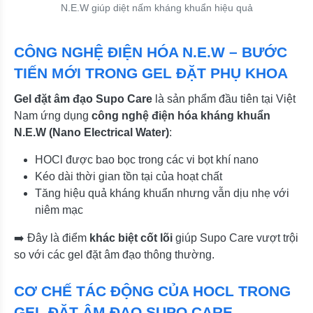
N.E.W giúp diệt nấm kháng khuẩn hiệu quả
CÔNG NGHỆ ĐIỆN HÓA N.E.W – BƯỚC
TIẾN MỚI TRONG GEL ĐẶT PHỤ KHOA
Gel đặt âm đạo Supo Care
là sản phẩm đầu tiên tại Việt
Nam ứng dụng
công nghệ điện hóa kháng khuẩn
N.E.W (Nano Electrical Water)
:
HOCl được bao bọc trong các vi bọt khí nano
Kéo dài thời gian tồn tại của hoạt chất
Tăng hiệu quả kháng khuẩn nhưng vẫn dịu nhẹ với
niêm mạc
➡️ Đây là điểm
khác biệt cốt lõi
giúp Supo Care vượt trội
so với các gel đặt âm đạo thông thường.
CƠ CHẾ TÁC ĐỘNG CỦA HOCL TRONG
GEL ĐẶT ÂM ĐẠO SUPO CARE