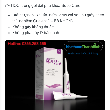
👉 HOCl trong gel đặt phụ khoa Supo Care:
Diệt 99,9% vi khuẩn, nấm, virus chỉ sau 30 giây (theo
thử nghiệm Quatest 1 – Bộ KHCN)
Không gây kháng thuốc
Không phá hủy tế bào lành