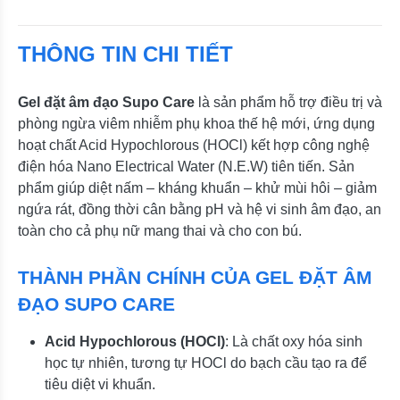
THÔNG TIN CHI TIẾT
Gel đặt âm đạo Supo Care
là sản phẩm hỗ trợ điều trị và
phòng ngừa viêm nhiễm phụ khoa thế hệ mới, ứng dụng
hoạt chất Acid Hypochlorous (HOCl) kết hợp công nghệ
điện hóa Nano Electrical Water (N.E.W) tiên tiến. Sản
phẩm giúp diệt nấm – kháng khuẩn – khử mùi hôi – giảm
ngứa rát, đồng thời cân bằng pH và hệ vi sinh âm đạo, an
toàn cho cả phụ nữ mang thai và cho con bú.
THÀNH PHẦN CHÍNH CỦA GEL ĐẶT ÂM
ĐẠO SUPO CARE
Acid Hypochlorous (HOCl)
: Là chất oxy hóa sinh
học tự nhiên, tương tự HOCl do bạch cầu tạo ra để
tiêu diệt vi khuẩn.