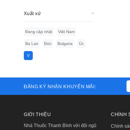
Xuất xứ
Đang cập nhật
Việt Nam
Ba Lan
Đức
Bulgaria
Úc
V
ĐĂNG KÝ NHẬN KHUYẾN MÃI:
GIỚI THIỆU
CHÍNH 
Nhà Thuốc Thanh Bình với đội ngũ
Chính sác