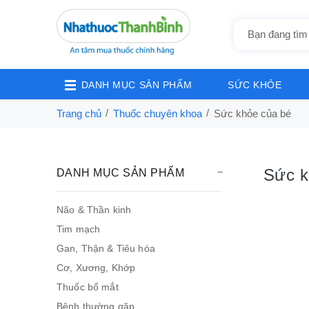
DANH MỤC SẢN PHẨM
SỨC KHỎE
Trang chủ
Thuốc chuyên khoa
Sức khỏe của bé
Sức k
DANH MỤC SẢN PHẨM
Não & Thần kinh
Tim mạch
Gan, Thận & Tiêu hóa
Cơ, Xương, Khớp
Thuốc bổ mắt
Bệnh thường gặp