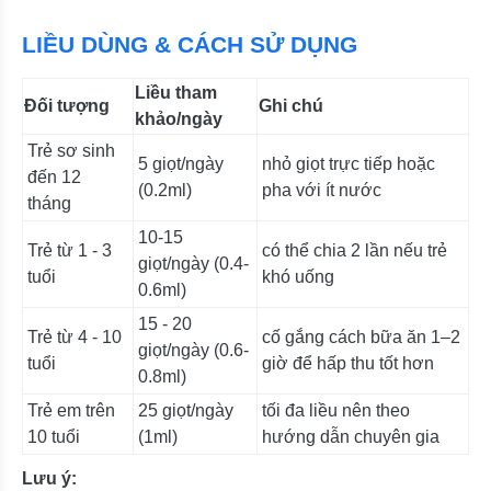
LIỀU DÙNG & CÁCH SỬ DỤNG
Liều tham
Đối tượng
Ghi chú
khảo/ngày
Trẻ sơ sinh
5 giọt/ngày
nhỏ giọt trực tiếp hoặc
đến 12
(0.2ml)
pha với ít nước
tháng
10-15
Trẻ từ 1 - 3
có thể chia 2 lần nếu trẻ
giọt/ngày (0.4-
tuổi
khó uống
0.6ml)
15 - 20
Trẻ từ 4 - 10
cố gắng cách bữa ăn 1–2
giọt/ngày (0.6-
tuổi
giờ để hấp thu tốt hơn
0.8ml)
Trẻ em trên
25 giọt/ngày
tối đa liều nên theo
10 tuổi
(1ml)
hướng dẫn chuyên gia
Lưu ý: