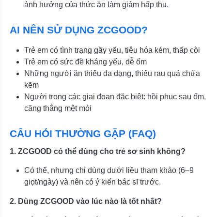
ảnh hưởng của thức ăn làm giảm hấp thu.
AI NÊN SỬ DỤNG ZCGOOD?
Trẻ em có tình trạng gầy yếu, tiêu hóa kém, thấp còi
Trẻ em có sức đề kháng yếu, dễ ốm
Những người ăn thiếu đa dạng, thiếu rau quả chứa
kẽm
Người trong các giai đoạn đặc biệt: hồi phục sau ốm,
căng thẳng mệt mỏi
CÂU HỎI THƯỜNG GẶP (FAQ)
1. ZCGOOD có thể dùng cho trẻ sơ sinh không?
Có thể, nhưng chỉ dùng dưới liều tham khảo (6–9
giọt/ngày) và nên có ý kiến bác sĩ trước.
2. Dùng ZCGOOD vào lúc nào là tốt nhất?