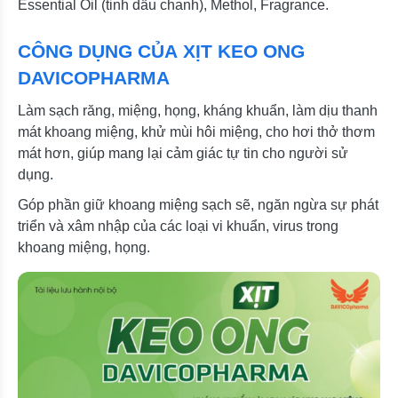
Essential Oil (tinh dầu chanh), Methol, Fragrance.
CÔNG DỤNG CỦA XỊT KEO ONG
DAVICOPHARMA
Làm sạch răng, miệng, họng, kháng khuẩn, làm dịu thanh
mát khoang miệng, khử mùi hôi miệng, cho hơi thở thơm
mát hơn, giúp mang lại cảm giác tự tin cho người sử
dụng.
Góp phần giữ khoang miệng sạch sẽ, ngăn ngừa sự phát
triển và xâm nhập của các loại vi khuẩn, virus trong
khoang miệng, họng.