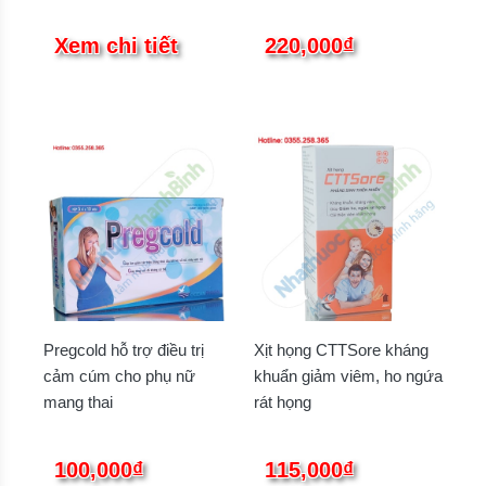
Xem chi tiết
220,000₫
Pregcold hỗ trợ điều trị
Xịt họng CTTSore kháng
cảm cúm cho phụ nữ
khuẩn giảm viêm, ho ngứa
mang thai
rát họng
100,000₫
115,000₫