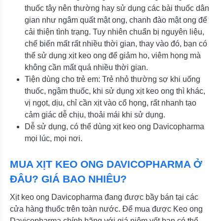
thuốc tây nên thường hay sử dụng các bài thuốc dân
gian như ngâm quất mật ong, chanh đào mật ong để
cải thiện tình trạng. Tuy nhiên chuẩn bị nguyên liệu,
chế biến mất rất nhiều thời gian, thay vào đó, bạn có
thể sử dụng xịt keo ong để giảm ho, viêm họng mà
không cần mất quá nhiều thời gian.
Tiện dùng cho trẻ em: Trẻ nhỏ thường sợ khi uống
thuốc, ngậm thuốc, khi sử dụng xịt keo ong thì khác,
vị ngọt, dịu, chỉ cần xịt vào cổ họng, rất nhanh tạo
cảm giác dễ chịu, thoải mái khi sử dụng.
Dễ sử dụng, có thể dùng xịt keo ong Davicopharma
mọi lúc, mọi nơi.
MUA XỊT KEO ONG DAVICOPHARMA Ở
ĐÂU? GIÁ BAO NHIÊU?
Xịt keo ong Davicopharma đang được bầy bán tại các
cửa hàng thuốc trên toàn nước. Để mua được Keo ong
Davicopharma chính hãng với giá niêm yết bạn có thể