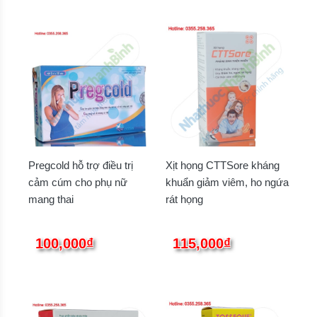
Pregcold hỗ trợ điều trị
Xịt họng CTTSore kháng
cảm cúm cho phụ nữ
khuẩn giảm viêm, ho ngứa
mang thai
rát họng
100,000₫
115,000₫