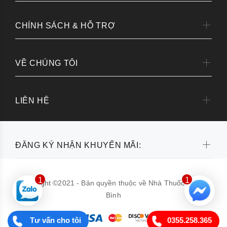
CHÍNH SÁCH & HỖ TRỢ
VỀ CHÚNG TÔI
LIÊN HỆ
ĐĂNG KÝ NHẬN KHUYẾN MÃI:
1
1
Copyright ©2021 - Bản quyền thuộc về Nhà Thuốc Thanh
Bình
Tư vấn cho tôi
0355.258.365