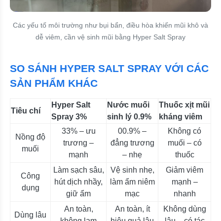
Các yếu tố môi trường như bụi bẩn, điều hòa khiến mũi khô và
dễ viêm, cần vệ sinh mũi bằng Hyper Salt Spray
SO SÁNH HYPER SALT SPRAY VỚI CÁC
SẢN PHẨM KHÁC
Hyper Salt
Nước muối
Thuốc xịt mũi
Tiêu chí
Spray 3%
sinh lý 0.9%
kháng viêm
33% – ưu
00.9% –
Không có
Nồng độ
trương –
đẳng trương
muối – có
muối
mạnh
– nhẹ
thuốc
Làm sạch sâu,
Vệ sinh nhẹ,
Giảm viêm
Công
hút dịch nhầy,
làm ẩm niêm
mạnh –
dụng
giữ ẩm
mạc
nhanh
An toàn,
An toàn, ít
Không dùng
Dùng lâu
không lạm
hiệu quả lâu
lâu – có tác