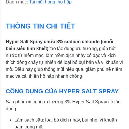
Danh mục:
Tai mũi họng, hô hấp
THÔNG TIN CHI TIẾT
Hyper Salt Spray chứa 3% sodium chloride (muối
biển siêu tinh khiết)
tạo tác dụng ưu trương, giúp hút
nước từ niêm mạc, làm mềm dịch nhầy cô đặc và kích
thích dòng chảy tự nhiên để loại bỏ bụi bẩn và vi khuẩn vi
mô. Điều này giúp thông mũi hiệu quả, giảm phù nề niêm
mạc và cải thiện hô hấp nhanh chóng
CÔNG DỤNG CỦA HYPER SALT SPRAY
Sản phẩm xịt mũi ưu trương 3% Hyper Salt Spray có tác
dụng:
Làm sạch sâu: loại bỏ dịch nhầy, bụi nhỏ, vi khuẩn
bám trong mũi.