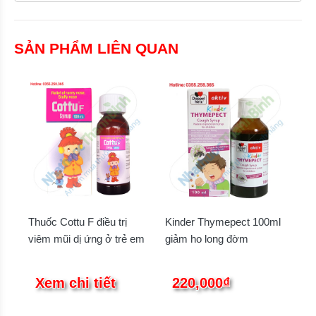
SẢN PHẨM LIÊN QUAN
Thuốc Cottu F điều trị
Kinder Thymepect 100ml
viêm mũi dị ứng ở trẻ em
giảm ho long đờm
Xem chi tiết
220,000₫