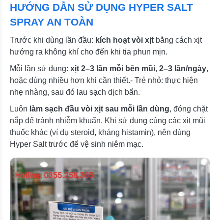
HƯỚNG DẪN SỬ DỤNG HYPER SALT
SPRAY AN TOÀN
Trước khi dùng lần đầu:
kích hoạt vòi xịt
bằng cách xịt
hướng ra không khí cho đến khi tia phun mịn.
Mỗi lần sử dụng:
xịt 2–3 lần mỗi bên mũi
,
2–3 lần/ngày
,
hoặc dùng nhiều hơn khi cần thiết.- Trẻ nhỏ: thực hiện
nhẹ nhàng, sau đó lau sạch dịch bẩn.
Luôn
làm sạch đầu vòi xịt sau mỗi lần dùng
, đóng chặt
nắp để tránh nhiễm khuẩn. Khi sử dụng cùng các xịt mũi
thuốc khác (ví dụ steroid, kháng histamin), nên dùng
Hyper Salt trước để vệ sinh niêm mạc.