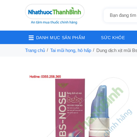
DANH MỤC SẢN PHẨM
SỨC KHỎE
Trang chủ
Tai mũi họng, hô hấp
Dung dịch xịt mũi 