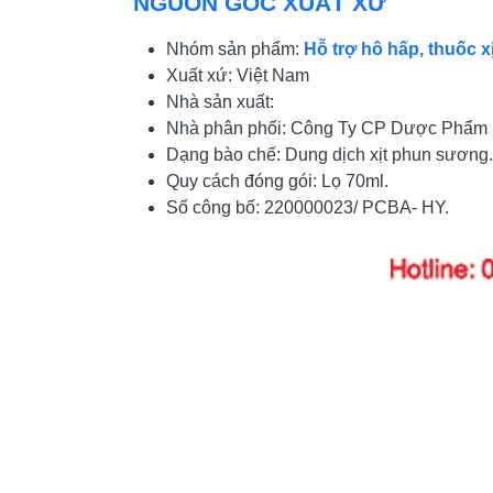
NGUỒN GỐC XUẤT XỨ
Nhóm sản phẩm:
Hỗ trợ hô hấp, thuốc x
Xuất xứ: Việt Nam
Nhà sản xuất:
Nhà phân phối: Công Ty CP Dược Phẩm
Dạng bào chế: Dung dịch xịt phun sương.
Quy cách đóng gói: Lọ 70ml.
Số công bố: 220000023/ PCBA- HY.