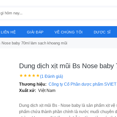
LIÊN HỆ
GIẢI ĐÁP
VỀ CHÚNG TÔI
DƯỢC SĨ
Bs Nose baby 70ml làm sạch khoang mũi
Dung dịch xịt mũi Bs Nose baby
(1 Đánh giá)
Thương hiệu:
Công ty Cổ Phần dược phẩm SVIET
Xuất xứ:
Việt Nam
Dung dịch xịt mũi Bs - Nose baby là sản phẩm xịt vệ s
phẩm chứa thành phần chính là nước muối chuyên dụ