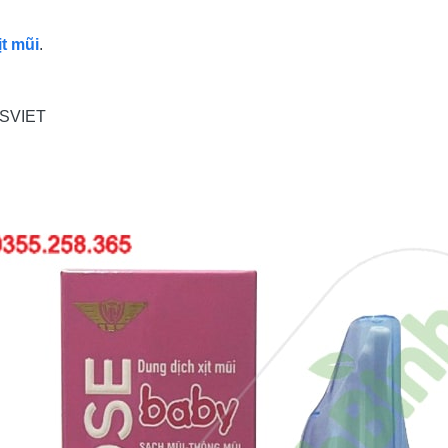
ịt mũi
.
 SVIET