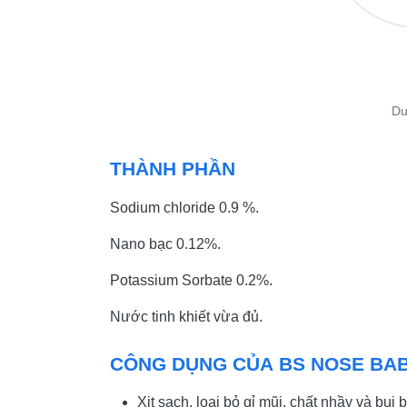
Du
THÀNH PHẦN
Sodium chloride 0.9 %.
Nano bạc 0.12%.
Potassium Sorbate 0.2%.
Nước tinh khiết vừa đủ.
CÔNG DỤNG CỦA BS NOSE BA
Xịt sạch, loại bỏ gỉ mũi, chất nhầy và bụ