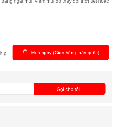
trạng ngạt mũi, viêm mũi do thay đổi thời tiết hoặc
Mua ngay (Giao hàng toàn quốc)
hip
Gọi cho tôi