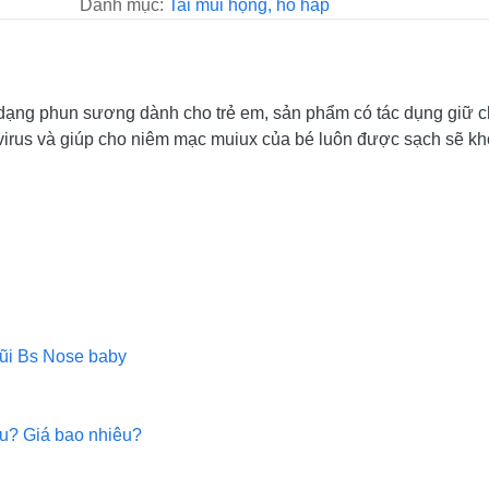
Danh mục:
Tai mũi họng, hô hấp
i dạng phun sương dành cho trẻ em, sản phẩm có tác dụng giữ ch
 virus và giúp cho niêm mạc muiux của bé luôn được sạch sẽ k
 mũi Bs Nose baby
âu? Giá bao nhiêu?