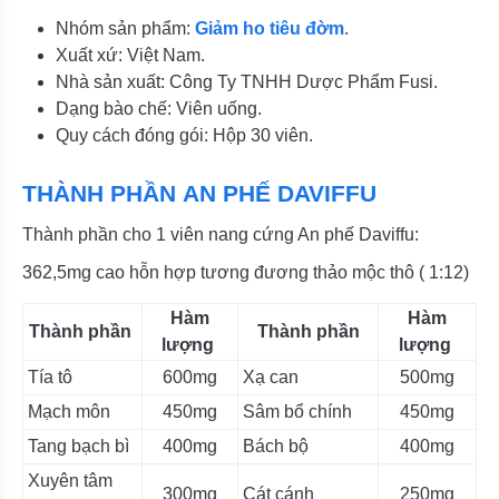
Nhóm sản phẩm:
Giảm ho tiêu đờm
.
Xuất xứ: Việt Nam.
Nhà sản xuất: Công Ty TNHH Dược Phẩm Fusi.
Dạng bào chế: Viên uống.
Quy cách đóng gói: Hộp 30 viên.
THÀNH PHẦN AN PHẾ DAVIFFU
Thành phần cho 1 viên nang cứng An phế Daviffu:
362,5mg cao hỗn hợp tương đương thảo mộc thô ( 1:12)
Hàm
Hàm
Thành phần
Thành phần
lượng
lượng
Tía tô
600mg
Xạ can
500mg
Mạch môn
450mg
Sâm bổ chính
450mg
Tang bạch bì
400mg
Bách bộ
400mg
Xuyên tâm
300mg
Cát cánh
250mg