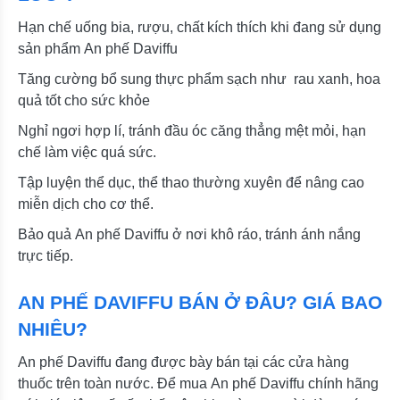
Hạn chế uống bia, rượu, chất kích thích khi đang sử dụng
sản phẩm An phế Daviffu
Tăng cường bổ sung thực phẩm sạch như rau xanh, hoa
quả tốt cho sức khỏe
Nghỉ ngơi hợp lí, tránh đầu óc căng thẳng mệt mỏi, hạn
chế làm việc quá sức.
Tập luyện thể dục, thể thao thường xuyên để nâng cao
miễn dịch cho cơ thể.
Bảo quả An phế Daviffu ở nơi khô ráo, tránh ánh nắng
trực tiếp.
AN PHẾ DAVIFFU BÁN Ở ĐÂU? GIÁ BAO
NHIÊU?
An phế Daviffu đang được bày bán tại các cửa hàng
thuốc trên toàn nước. Để mua An phế Daviffu chính hãng