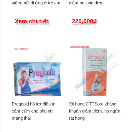
viêm mũi dị ứng ở trẻ em
giảm ho long đờm
Xem chi tiết
220,000₫
Pregcold hỗ trợ điều trị
Xịt họng CTTSore kháng
cảm cúm cho phụ nữ
khuẩn giảm viêm, ho ngứa
mang thai
rát họng