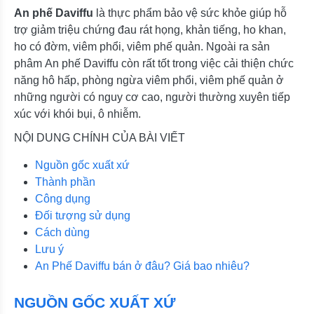
An phế Daviffu
là thực phẩm bảo vệ sức khỏe giúp hỗ
trợ giảm triệu chứng đau rát họng, khản tiếng, ho khan,
ho có đờm, viêm phổi, viêm phế quản. Ngoài ra sản
phâm An phế Daviffu còn rất tốt trong việc cải thiện chức
năng hô hấp, phòng ngừa viêm phổi, viêm phế quản ở
những người có nguy cơ cao, người thường xuyên tiếp
xúc với khói bụi, ô nhiễm.
NỘI DUNG CHÍNH CỦA BÀI VIẾT
Nguồn gốc xuất xứ
Thành phần
Công dụng
Đối tượng sử dụng
Cách dùng
Lưu ý
An Phế Daviffu bán ở đâu? Giá bao nhiêu?
NGUỒN GỐC XUẤT XỨ