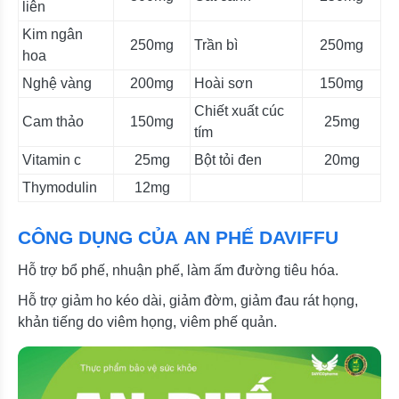
liên
Kim ngân
250mg
Trần bì
250mg
hoa
Nghệ vàng
200mg
Hoài sơn
150mg
Chiết xuất cúc
Cam thảo
150mg
25mg
tím
Vitamin c
25mg
Bột tỏi đen
20mg
Thymodulin
12mg
CÔNG DỤNG CỦA AN PHẾ DAVIFFU
Hỗ trợ bổ phế, nhuận phế, làm ấm đường tiêu hóa.
Hỗ trợ giảm ho kéo dài, giảm đờm, giảm đau rát họng,
khản tiếng do viêm họng, viêm phế quản.