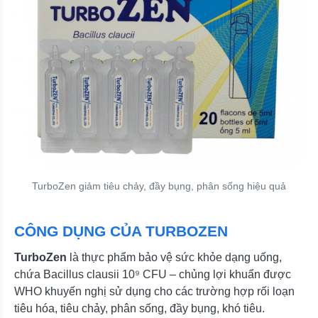
TurboZen giảm tiêu chảy, đầy bụng, phân sống hiệu quả
CÔNG DỤNG CỦA TURBOZEN
TurboZen
là thực phẩm bảo vệ sức khỏe dạng uống,
chứa Bacillus clausii 10⁹ CFU – chủng lợi khuẩn được
WHO khuyến nghị sử dụng cho các trường hợp rối loạn
tiêu hóa, tiêu chảy, phân sống, đầy bụng, khó tiêu.