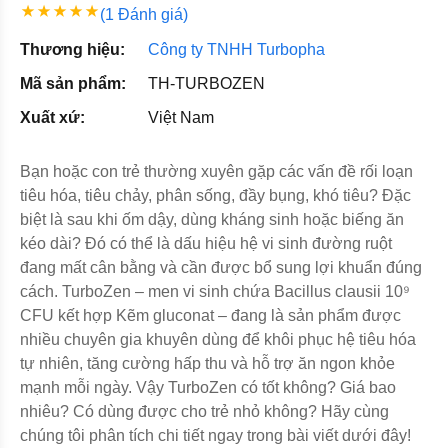
(1 Đánh giá)
Thương hiệu:
Công ty TNHH Turbopha
Mã sản phẩm:
TH-TURBOZEN
Xuất xứ:
Việt Nam
Bạn hoặc con trẻ thường xuyên gặp các vấn đề rối loạn
tiêu hóa, tiêu chảy, phân sống, đầy bụng, khó tiêu? Đặc
biệt là sau khi ốm dậy, dùng kháng sinh hoặc biếng ăn
kéo dài? Đó có thể là dấu hiệu hệ vi sinh đường ruột
đang mất cân bằng và cần được bổ sung lợi khuẩn đúng
cách. TurboZen – men vi sinh chứa Bacillus clausii 10⁹
CFU kết hợp Kẽm gluconat – đang là sản phẩm được
nhiều chuyên gia khuyên dùng để khôi phục hệ tiêu hóa
tự nhiên, tăng cường hấp thu và hỗ trợ ăn ngon khỏe
mạnh mỗi ngày. Vậy TurboZen có tốt không? Giá bao
nhiêu? Có dùng được cho trẻ nhỏ không? Hãy cùng
chúng tôi phân tích chi tiết ngay trong bài viết dưới đây!