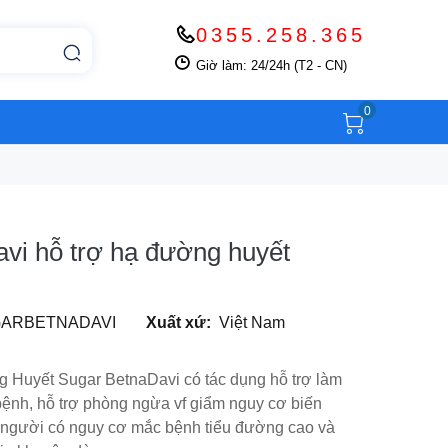
0355.258.365
Giờ làm: 24/24h (T2 - CN)
0
vi hỗ trợ hạ đường huyết
GARBETNADAVI
Xuất xứ:
Việt Nam
 Huyết Sugar BetnaDavi có tác dụng hỗ trợ làm
ệnh, hỗ trợ phòng ngừa vf giẩm nguy cơ biến
người có nguy cơ mắc bệnh tiểu đường cao và