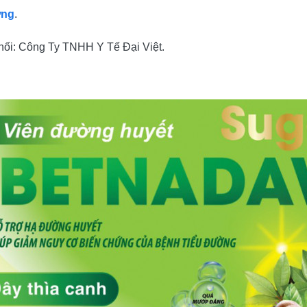
ờng
.
hối: Công Ty TNHH Y Tế Đại Việt.