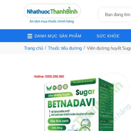
DANH MỤC SẢN PHẨM
SỨC KHỎE
Trang chủ
Thuốc tiểu đường
Viên đường huyết Suga