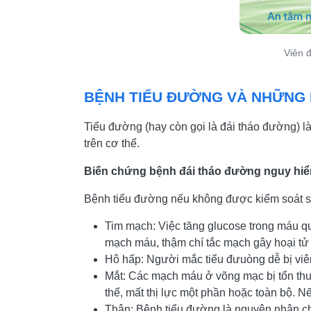
Viên 
BỆNH TIỂU ĐƯỜNG VÀ NHỮNG 
Tiểu đường (hay còn gọi là đái tháo đường) 
trên cơ thể.
Biến chứng bệnh đái tháo đường nguy h
Bệnh tiểu đường nếu không được kiểm soát s
Tim mạch: Việc tăng glucose trong máu q
mạch máu, thậm chí tắc mạch gây hoại tử c
Hô hấp: Người mắc tiểu đưuòng dễ bị viêm
Mắt: Các mạch máu ở võng mạc bị tổn thư
thể, mất thị lực một phần hoặc toàn bộ. Nế
Thận: Bệnh tiểu đường là nguyên nhân ch