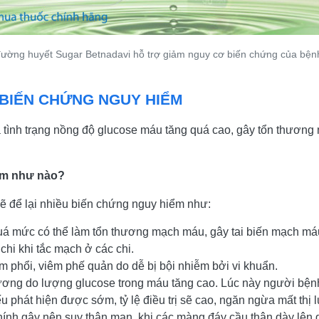
đường huyết Sugar Betnadavi hỗ trợ giảm nguy cơ biến chứng của bện
BIẾN CHỨNG NGUY HIỂM
là tình trạng nồng độ glucose máu tăng quá cao, gây tổn thươ
iểm như nào?
ẽ để lại nhiều biến chứng nguy hiểm như:
uá mức có thể làm tổn thương mạch máu, gây tai biến mạch má
hi khi tắc mạch ở các chi.
 phổi, viêm phế quản do dễ bị bội nhiễm bởi vi khuẩn.
ơng do lượng glucose trong máu tăng cao. Lúc này người bệnh 
u phát hiện được sớm, tỷ lệ điều trị sẽ cao, ngăn ngừa mất thị l
ính gây nên suy thận mạn, khi các màng đáy cầu thận dày lên 