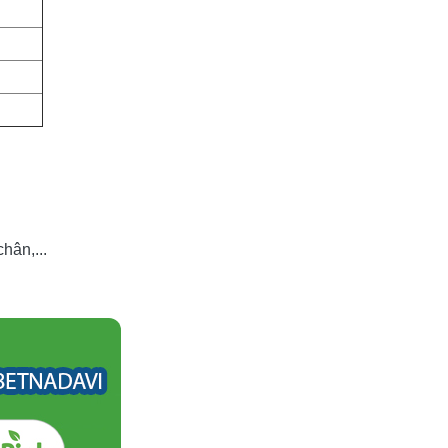
hân,...