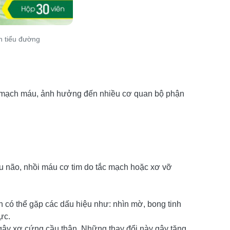
h tiểu đường
ng mạch máu, ảnh hưởng đến nhiều cơ quan bộ phận
u não, nhồi máu cơ tim do tắc mạch hoặc xơ vỡ
có thể gặp các dấu hiệu như: nhìn mờ, bong tinh
ực.
gây xơ cứng cầu thận. Những thay đổi này gây tăng