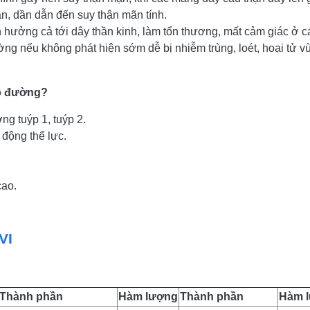
ận, dần dẫn đến suy thận mãn tính.
hưởng cả tới dây thần kinh, làm tổn thương, mất cảm giác ở cá
g nếu không phát hiện sớm dễ bị nhiễm trùng, loét, hoại tử vù
áo đường?
ng tuýp 1, tuýp 2.
 động thể lực.
ao.
VI
Thành phần
Hàm lượng
Thành phần
Hàm 