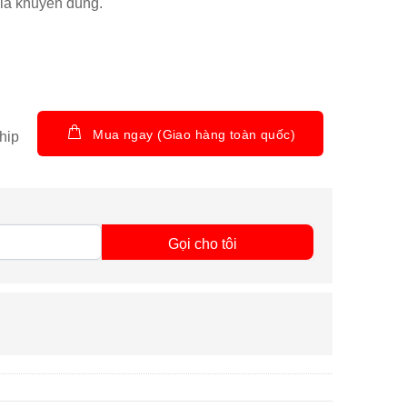
ia khuyên dùng.
Mua ngay (Giao hàng toàn quốc)
hip
Gọi cho tôi