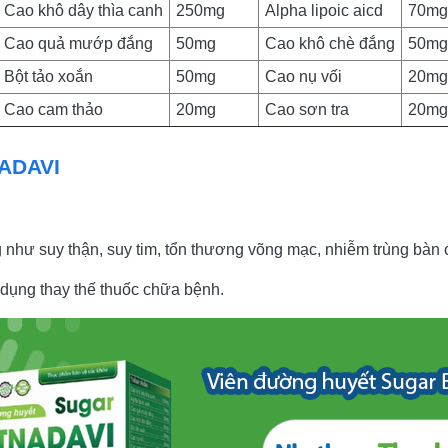
Cao khô dây thìa canh
250mg
Alpha lipoic aicd
70mg
Cao quả mướp đắng
50mg
Cao khô chè đắng
50mg
Bột tảo xoắn
50mg
Cao nụ vối
20mg
Cao cam thảo
20mg
Cao sơn tra
20mg
ADAVI
hư suy thận, suy tim, tổn thương võng mạc, nhiễm trùng bàn c
 dụng thay thế thuốc chữa bệnh.