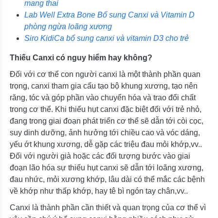
mang thai
Lab Well Extra Bone Bổ sung Canxi và Vitamin D
phòng ngừa loãng xương
Siro KidiCa bổ sung canxi và vitamin D3 cho trẻ
Thiếu Canxi có nguy hiểm hay không?
Đối với cơ thể con người canxi là một thành phần quan
trọng, canxi tham gia cấu tạo bộ khung xương, tạo nên
răng, tóc và góp phần vào chuyển hóa và trao đổi chất
trong cơ thể. Khi thiếu hụt canxi đặc biệt đối với trẻ nhỏ,
đang trong giai đoạn phát triển cơ thể sẽ dẫn tới còi cọc,
suy dinh dưỡng, ảnh hưởng tới chiều cao và vóc dáng,
yếu ớt khung xương, dễ gặp các triệu đau mỏi khớp,vv..
Đối với người già hoặc các đối tượng bước vào giai
đoạn lão hóa sự thiếu hụt canxi sẽ dẫn tới loãng xương,
đau nhức, mỏi xương khớp, lâu dài có thể mắc các bệnh
về khớp như thấp khớp, hay tê bì ngón tay chân,vv..
Canxi là thành phần cần thiết và quan trọng của cơ thể vì