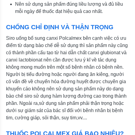
Nên sử dụng sản phẩm đúng liều lượng và đủ liều
mỗi ngày để thuốc đạt hiệu quả cao nhất.
CHỐNG CHỈ ĐỊNH VÀ THẬN TRỌNG
Siro uống bổ sung canxi Polcalmex bên cạnh việc có ưu
điểm từ dạng bào chế dễ sử dụng thì sản phẩm này cũng
có thành phần cấu tạo từ hai dẫn chất canxi glubionat và
canxi lactobionat nên cần được lưu ý kĩ về tác dụng
không mong muốn trên một số bệnh nhân có bệnh nền.
Người bị tiểu đường hoặc người đang ăn kiêng, người
có vấn đề về chuyển hóa đường huyết được chuyên gia
khuyến cáo không nên sử dụng sản phẩm này do dạng
bào chế siro sử dụng hàm lượng đường cao trong thành
phần. Ngoài ra,sử dụng sản phẩm phải thận trọng hoặc
dưới sự giám sát của bác sĩ đối với bênh nhân bị bệnh
tim, cường giáp, sỏi thận, suy tim,vv....
THUỐC POLCALMEX GIÁ BAO NHIÊU?