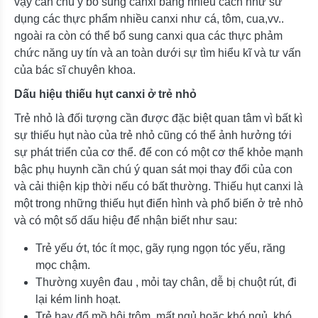
vậy cần chú ý bổ sung canxi bằng nhiều cách như sử
dụng các thực phẩm nhiều canxi như cá, tôm, cua,vv..
ngoài ra còn có thể bổ sung canxi qua các thực phảm
chức năng uy tín và an toàn dưới sự tìm hiểu kĩ và tư vấn
của bác sĩ chuyên khoa.
Dấu hiệu thiếu hụt canxi ở trẻ nhỏ
Trẻ nhỏ là đối tượng cần được đặc biệt quan tâm vì bất kì
sự thiếu hụt nào của trẻ nhỏ cũng có thể ảnh hưởng tới
sự phát triển của cơ thể. để con có một cơ thể khỏe mạnh
bậc phụ huynh cần chú ý quan sát mọi thay đổi của con
và cải thiện kịp thời nếu có bất thường. Thiếu hụt canxi là
một trong những thiếu hụt điển hình và phổ biến ở trẻ nhỏ
và có một số dấu hiệu để nhận biết như sau:
Trẻ yếu ớt, tóc ít mọc, gãy rụng ngọn tóc yếu, răng
mọc chậm.
Thường xuyên đau , mỏi tay chân, dễ bị chuột rút, đi
lại kém linh hoạt.
Trẻ hay đổ mồ hôi trộm, mất ngủ hoặc khó ngủ, khó